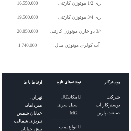
لری 1/2 موتوژن کارتنی
16,550,000
لری 3/4 موتوژن کارتنی
19,500,000
زن موتوژن کارتنی
20,850,000
1,740,000
ترکار
نوشته‌های تازه
ارتباط با ما
کت
مکانیکال
تهران،
سترکار آب
سیل سری
میرداماد،
عت پارین
MG
خیابان شمس
تبریزی شمالی،
انواع پمپ
نبش خیابان