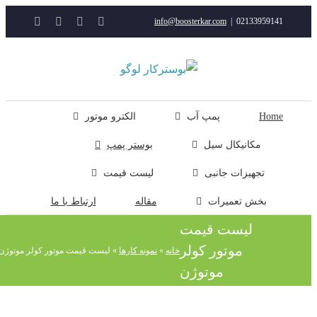
YouTube
Rss
Instagram
ایمیل
info@boosterkar.com
|
0213395914
ت
ن
ل
Hom
پمپ آب
الکترو موتور
مکانیکال سیل
بوستر پمپ
تجهیزات جانبی
لیست قیمت
بخش تعمیرات
مقاله
ارتباط با ما
لیست قیمت
موتور کولر
خانه
»
نمونه کارها
»
لیست قیمت موتور کولر موتوژن
موتوژن