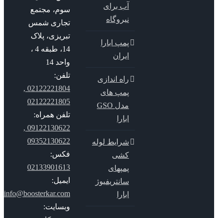
آب برای
سوم، مجتمع
نیروگاه
تجاری شمس
تبریزی، پلاک
پمپ ابارا
14، طبقه 4 ،
ایران
واحد 14
تلفن:
راه اندازی
02122221804 ,
پمپ های
02122221805
مدل GSO
تلفن همراه:
ابارا
09122130622 ,
09352130622
شرایط لوله
فکس:
کشی
02133901613
پمپهای
ایمیل:
سانتریفیوژ
info@boosterkar.com
ابارا
وبسایت: