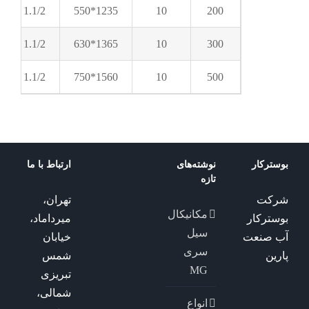
1.1/2
1235*550
10
200
1.1/2
1365*630
10
300
1.1/2
1560*750
10
500
بوسترکار
نوشته‌های
ارتباط با ما
تازه
شرکت
تهران،
مکانیکال
بوسترکار
میرداماد،
سیل
آب صنعت
خیابان
سری
پارین
شمس
MG
تبریزی
شمالی،
انواع