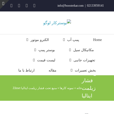
فتن
YouTube
Rss
Instagram
ایمیل
info@boosterkar.com
|
02133959141
ه
ت
حتوا
ن
ل
Home
پمپ آب
الکترو موتور
مکانیکال سیل
بوستر پمپ
تجهیزات جانبی
لیست قیمت
بخش تعمیرات
مقاله
ارتباط با ما
منبع تحت
فشار
زیلمت
خانه
»
نمونه کارها
»
منبع تحت فشار زیلمت ایتالیا Zilmet
ایتالیا
Zilmet