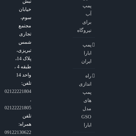
نبش
پمپ
خیابان
آب
سوم،
برای
مجتمع
نیروگاه
تجاری
شمس
پمپ
تبریزی،
ابارا
پلاک 14،
ایران
طبقه 4 ،
واحد 14
راه
تلفن:
اندازی
02122221804
پمپ
,
های
02122221805
مدل
تلفن
GSO
همراه:
ابارا
09122130622