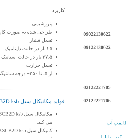
کاربرد
پتروشیمی
طراحی شده به صورت کارت
09022130622
تحمل فشار
09122130622
۲۵ بار در حالت داینامیک
۳۷٫۵ بار در حالت استاتیک
تحمل حرارت
از ۵- تا ۲۵۰+ درجه سانتیگراد
02122221705
02122221706
فواید مکانیکال سیل 5KSCB2D ksb
می کند.
پمپ آب
پمپ ابارا