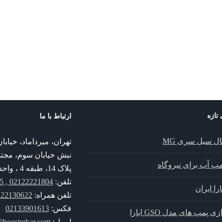
 تازه
ارتباط با ما
ال سیل سری MG
تهران، میرداماد، خیا
نبش خیابان سوم، مجت
پمپ آب برای نیروگاه
پلاک 14، طبقه 4 ، واحد 14
تلفن:
02122221804 , 02122221805
را ایران
تلفن همراه:
30622 , 09352130622
فکس:
02133901613
زی پمپ های مدل GSO ابارا
ایمیل:
@boosterkar.com