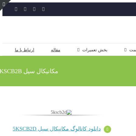
YouTube
Rss
Instagram
ایمیل
ت
ن
ل
مت
بخش تعمیرات
مقاله
ارتباط با ما
مکانیکال سیل 5KSCB2B
دانلود کاتالوگ مکانیکال سیل 5KSCB2D