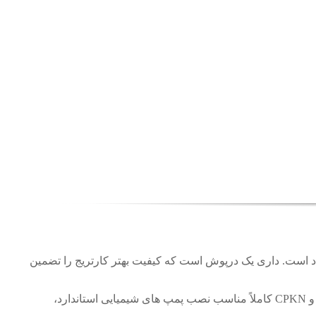
 به تنظیم ابعاد است. داری یک درپوش است که کیفیت بهتر کارتریج را تضمین
کانیکال سیل ۵KSCB2D ksb طبق استاندارد های جهانی طراحی شده است. مدل های MegaCPK و CPKN کاملاً مناسب نصب پمپ های شیمیایی استاندارد،