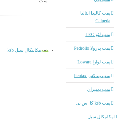
است.
پمپ کالپدا ایتالیا
Calpeda
پمپ لئو LEO
پمپ پدرولا Pedrollo
همه
مکانیکال سیل ksb
پمپ لوارا Lowara
پمپ پنتاکس Pentax
پمپ پمپیران
پمپ ksb کا اس بی
مکانیکال سیل