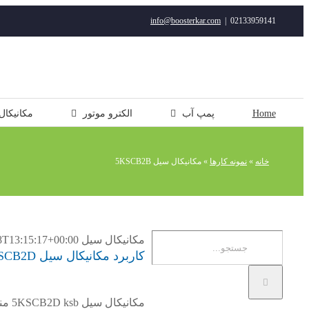
رفتن
info@boosterkar.com
|
02133959141
به
محتوا
Home
پمپ آب
الکترو موتور
مکانیکال
خانه
»
نمونه کارها
»
مکانیکال سیل 5KSCB2B
جستجو
مکانیکال سیل 5KSCB2B
8T13:15:17+00:00
کاربرد مکانیکال سیل 5KSCB2D
برای:
مکانیکال سیل 5KSCB2D ksb مناسب برای پمپ های CPK / CPKN/ MegaCPK هستند.