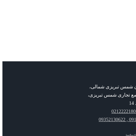
admin
5A-OM KSB
مکانیکال سیل ksb
5A-OM KSB
بان شمس تبریزی شمالی،
مع تجاری شمس تبریزی،
091221
info