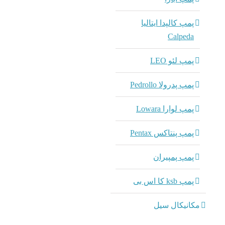
پمپ کالپدا ایتالیا
Calpeda
پمپ لئو LEO
پمپ پدرولا Pedrollo
پمپ لوارا Lowara
پمپ پنتاکس Pentax
پمپ پمپیران
پمپ ksb کا اس بی
مکانیکال سیل