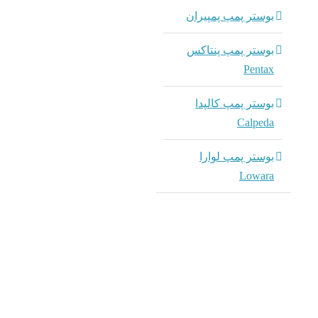
dmin
بوستر پمپ پمپیران
آمب
بوستر پمپ پنتاکس
مکانیکال 
Umbra ایتالیا
Pentax
مکانیک
UWP2 آمبر
بوستر پمپ کالپدا
Calpeda
dmin
بوستر پمپ لوارا
آمب
Lowara
مکانیکال 
Umbra ایتالیا
S آمبرا
dmin
مکانیک
SIMPLEX آم