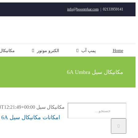
رفتن
info@boosterkar.com
|
02133959141
به
محتوا
Home
پمپ آب
الکترو موتور
مکانیکال
مکانیکال سیل 6A Umbra
جستجو
مکانیکال سیل 6A Umbra
8T12:21:49+00:00
برای:
امکانات مکانیکال سیل 6A آمبرا