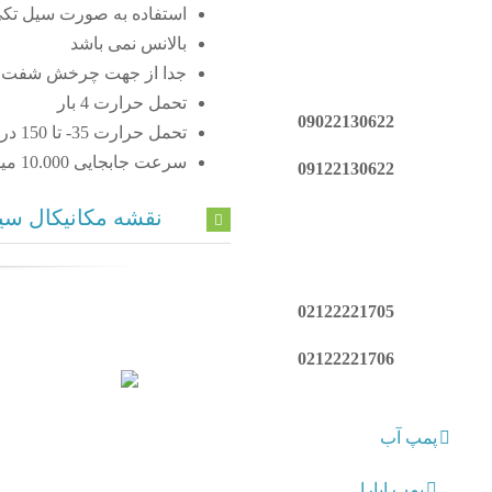
استفاده به صورت سیل تک
بالانس نمی باشد
جدا از جهت چرخش شفت
تحمل حرارت 4 بار
09022130622
تحمل حرارت 35- تا 150 درجه سانتیگراد
سرعت جابجایی 10.000 میلی ثانیه
09122130622
نقشه مکانیکال سیل 6A آم
02122221705
02122221706
پمپ آب
پمپ ابارا