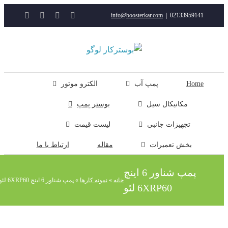
YouTube
Rss
Instagram
ایمیل
info@boosterkar.com
|
0213395914
ت
ن
ل
Hom
پمپ آب
الکترو موتور
مکانیکال سیل
بوستر پمپ
تجهیزات جانبی
لیست قیمت
بخش تعمیرات
مقاله
ارتباط با ما
پمپ شناور 6 اینچ
خانه
»
نمونه کارها
»
پمپ شناور 6 اینچ 6XRP60 لئو
6XRP60 لئو