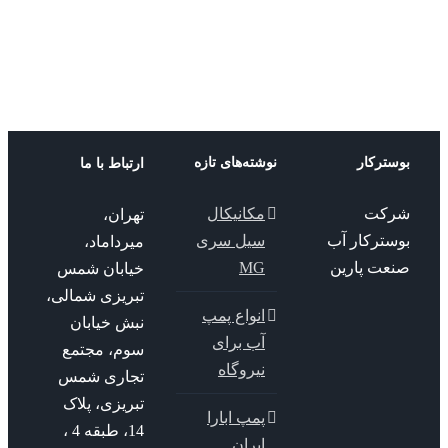
پمپ شناور
لئو
پمپ لئو
ترکار
نوشته‌های تازه
ارتباط با ما
کت
مکانیکال
تهران،
سترکار آب
سیل سری
میرداماد،
عت پارین
MG
خیابان شمس
تبریزی شمالی،
انواع پمپ
نبش خیابان
آب برای
سوم، مجتمع
نیروگاه
تجاری شمس
تبریزی، پلاک
پمپ ابارا
14، طبقه 4 ،
ایران