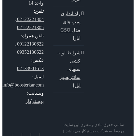
واحد 14
تلفن:
راه اندازی
02122221804 ,
پمپ های
02122221805
مدل GSO
تلفن همراه:
ابارا
09122130622 ,
09352130622
شرایط لوله
فکس:
کشی
02133901613
پمپهای
ایمیل:
سانتریفیوژ
info@boosterkar.com
ابارا
وبسایت:
بوسترکار
می حقوق مادی و معنوی این سایت
وط به شرکت بوسترکار می باشد. |
YouTube
Rss
Instagram
ایمیل