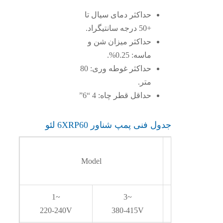
حداکثر دمای سیال تا
+50 درجه سانتیگراد.
حداکثر میزان شن و
ماسه: 0.25%.
حداکثر غوطه وری: 80
متر.
حداقل قطر چاه: 4 “6”
جدول فنی پمپ شناور 6XRP60 لئو
Model
1~
3~
kW
220-240V
380-415V