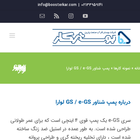
فتن
info@boosterkar.com
|
02133959141
ه
YouTube
Instagram
Rss
ایمیل
حتوا
پمپ شناور GS / e-GS لوارا
انه
»
نمونه کارها
»
پمپ شناور GS / e-GS لوارا
درباره پمپ شناور GS / e-GS لوارا
سری e-GS یک پمپ قوی 4 اینچی است که برای عمر طولانی
طراحی شده است. به طور عمده در استیل ضد زنگ ساخته
شده است ، دارای تخلیه ریخته گری و طراحی پروانه