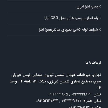
پمپ ابارا ایران
راه اندازی پمپ های مدل GSO ابارا
شرایط لوله کشی پمپهای سانتریفیوژ ابارا
ارتباط با ما
تهران، میرداماد، خیابان شمس تبریزی شمالی، نبش خیابان
سوم، مجتمع تجاری شمس تبریزی، پلاک 14، طبقه 4 ، واحد
14
تلفن:
02122221804 , 02122221805
تلفن همراه:
09122130622 , 09352130622
فکس:
02133901613