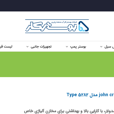
ل سیل
بوستر پمپ
تجهیزات جانبی
لیست قی