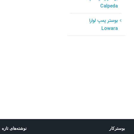
Calpeda
مکانیکال سیل
john crane مدل
بوستر پمپ لوارا
Type 3740
Lowara
crane م
بوسترکار
نوشته‌های تازه