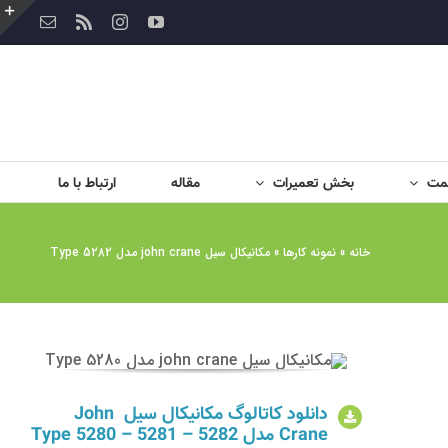
YouTube
Rss
Instagram
ایمیل
ت
ن
ل
مت
بخش تعمیرات
مقاله
ارتباط با ما
خانه
»
نمونه کارها
»
مکانیکال سیل john crane مدل Type 5282
دانلود کاتالوگ مکانیکال سیل John
Crane مدل Type 5280 – 5281 – 5282