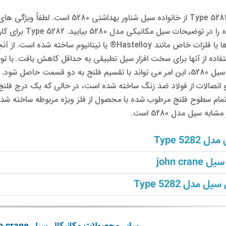
مکانیکال سیل john crane مدل Type 5282 از خانواده سیل شناور بهداشتی 5280 است. ل
طراحی فنی و بهداشتی این خانواده را در توضیحات سیل مکانیکی
مخازن واکنش ساخته شده از آلیاژها یا فلزات خاص مانند Hastelloy® یا تیتانیوم ساخته شده است.
فاده از آنها برای سخت افزار سیل تطبیقی ​​به حداقل کاهش یافت. با تو
ویژگی های طراحی خاص خانواده سیل 5280، این امر می تواند با تقسیم فلنج به دو قسمت حاصل شود.
و اتصالات از فولاد ضد زنگ ساخته شده است، در حالی که یک درج فلنج
ام سطوح فلنج مرطوب شده با محصول از فلز ویژه مربوطه ساخته شد
 سیل مدل 5280 است.
Type 528
john c
مدل Type 5282
مکانیکال سیل john
مکانیکال سیل john
مکا