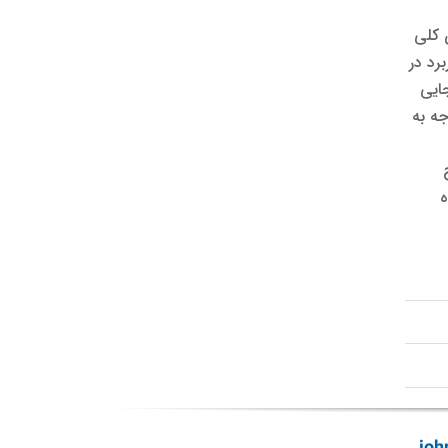
طفاً ویژگی های کلی
 مدل 5280 بیابید. Type 5282 برای کاربرد در
 از آنجایی
جه به
ه
نیکال سیل john
مکانیکال سیل john
مکانیکال سیل john