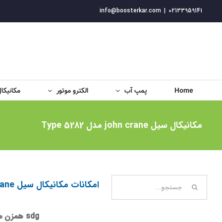
فتن
info@boosterkar.com
|
02133959141
ه
حتوا
Home
پمپ آب
الکترو موتور
مکانیکا
مکانیکال سیل john crane مدل Type 5282
جستجو
امکانات مکانیکال سیل john crane مدل Type 5282
برای:
sdg همزن مدولار، با کارایی بالا و بهداشتی برای مخازن آلیاژی خاص