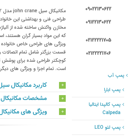
09022130622
09122130622
که این مواد بسیار گران هستند، است
02122221705
قسمت بزرگتر شامل تمام اتصالات 
02122221706
کوچکتر طراحی شده برای پوشش تم
است. تمام اجزا و ویژگی های دیگر مشابه
پمپ آب
کاربرد مکانیکال سیل مدل 2
پمپ ابارا
مشخصات مکانیکال سیل rane
پمپ کالپدا ایتالیا
ویژگی های مکانیکال سیل 
Calpeda
پمپ لئو LEO