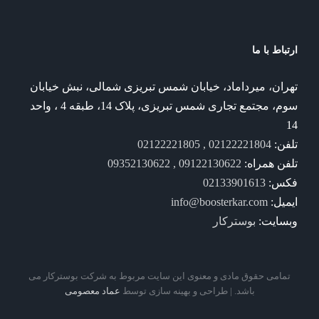
ارتباط با ما
تهران، میرداماد، خیابان شمس تبریزی شمالی، نبش خیابان
سوم، مجتمع تجاری شمس تبریزی، پلاک 14، طبقه 4 ، واحد
14
تلفن:
02122221804 , 02122221805
تلفن همراه:
09122130622 , 09352130622
فکس:
02133901613
ایمیل:
info@boosterkar.com
وبسایت:
بوسترکار
تمامی حقوق مادی و معنوی این سایت مربوط به شرکت بوسترکار می
باشد. | طراحی و بهینه سازی توسط
عماد معصومی