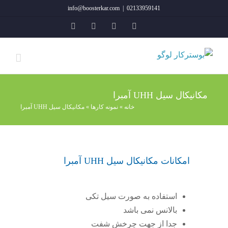
فتن
info@boosterkar.com
|
02133959141
ه
YouTube
Instagram
Rss
ایمیل
حتوا
مکانیکال سیل UHH آمبرا
خانه
»
نمونه کارها
»
مکانیکال سیل UHH آمبرا
امکانات مکانیکال سیل UHH آمبرا
استفاده به صورت سیل تکی
بالانس نمی باشد
جدا از جهت چرخش شفت