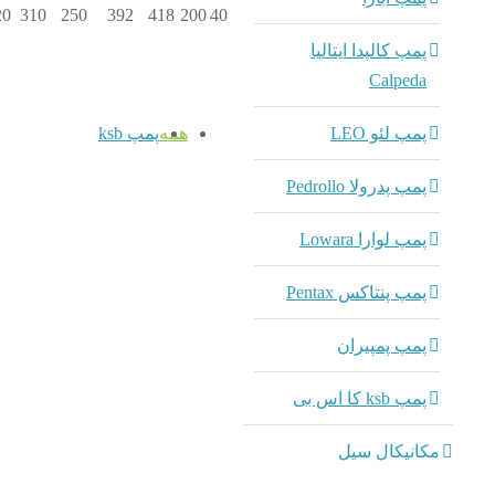
20
310
250
392
418
200
40
پمپ کالپدا ایتالیا
Calpeda
پمپ لئو LEO
همه
پمپ ksb
dmin
بوستر
پمپ پدرولا Pedrollo
rom SIC.2 V
پمپ لوارا Lowara
پمپ sb
پمپ پنتاکس Pentax
بوستر
sschrom
پمپ پمپیران
.2 V
پمپ ksb کا اس بی
dmin
مکانیکال سیل
C.B