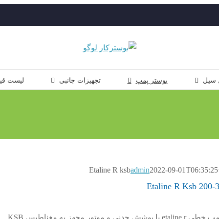
 سیل
بوستر پمپ
تجهیزات جانبی
لیست قی
admin
2022-09-01T06:35:25
شرکت ksb آلمان اقدام به تولید پمپ خطی etaline r با پوشش چدنی و موتور مجهز به مغناطیس KSB