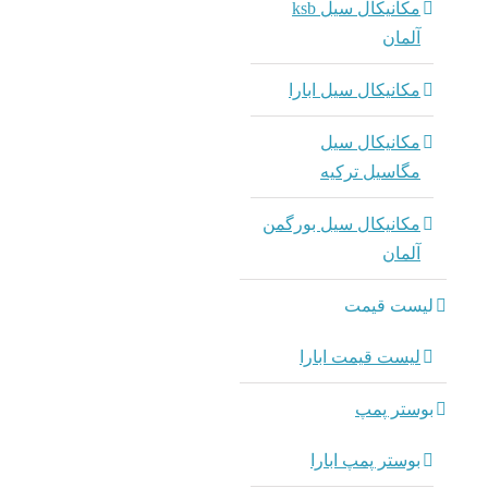
مکانیکال سیل ksb
پمپ sb
آلمان
مکانیکال سیل ابارا
بوستر
oc SBC.B
مکانیکال سیل
مگاسیل ترکیه
dmin
مکانیکال سیل بورگمن
sb
آلمان
پمپ sb
لیست قیمت
لیست قیمت ابارا
o ksb
بوستر پمپ
dmin
پمپ طبقا
بوستر پمپ ابارا
c H(S)I