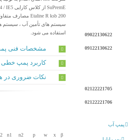
200 Etaline R ksb
سیستم های تأمین آب ، سیستم 
استفاده می شود.
09022130622
مشخصات فنی پمپ line R ksb
09122130622
کاربرد پمپ خطی Etaline R
نکات ضروری در هن
02122221705
02122221706
پمپ آب
2
n1
n2
p
w
x
β
پمپ ابارا