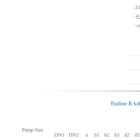
SuPremE از کلاس کارایی IE4 / IE5 و سیستم سرعت متغیر PumpDrive کرده است. پمپ خطی 5504-330-
ع ،
 ،
Pump Size
DN1
DN2
a
b1
b2
b3
d2
d3