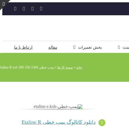
YouTube
Rss
Instagram
ایمیل
ت
ن
ل
مت
بخش تعمیرات
مقاله
ارتباط با ما
خانه
»
نمونه کارها
»
پمپ خطی 5504-330-200 Etaline R ksb
دانلود کاتالوگ پمپ خطی Etaline R