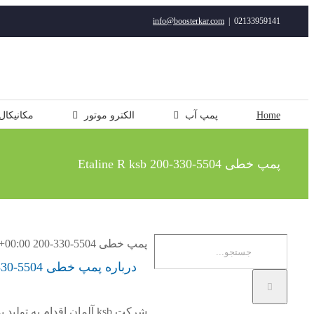
رفتن
info@boosterkar.com
|
02133959141
به
محتوا
Home
پمپ آب
الکترو موتور
مکانیکال
پمپ خطی 5504-330-200 Etaline R ksb
جستجو
پمپ خطی 5504-330-200 Etaline R ksb
+00:00
برای:
درباره پمپ خطی 5504-330-200 Etaline R Ksb