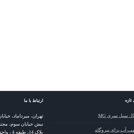
ILN
پمپ Hya-Solo DSV
 تازه
ارتباط با ما
ال سیل سری MG
تهران، میرداماد، خیا
نبش خیابان سوم، مجت
پمپ آب برای نیروگاه
پلاک 14، طبقه 4 ، واحد 14