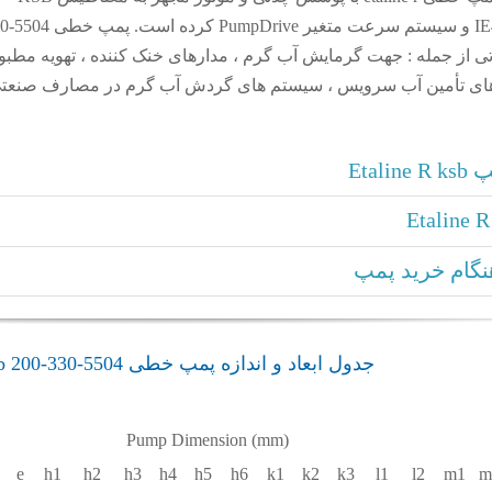
 مصارف متفاوتی از جمله : جهت گرمایش آب گرم ، مدارهای خنک کننده ، تهویه مطبو
های تأمین آب سرویس ، سیستم های گردش آب گرم در مصارف صنعتی
Eta
گام خرید پمپ
جدول ابعاد و اندازه پمپ خطی 5504-330-200 Etaline R ksb
Pump Dimension (mm)
e
h1
h2
h3
h4
h5
h6
k1
k2
k3
l1
l2
m1
m