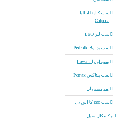
پمپ کالپدا ایتالیا
Calpeda
پمپ لئو LEO
پمپ پدرولا Pedrollo
پمپ لوارا Lowara
پمپ پنتاکس Pentax
پمپ پمپیران
پمپ ksb کا اس بی
مکانیکال سیل