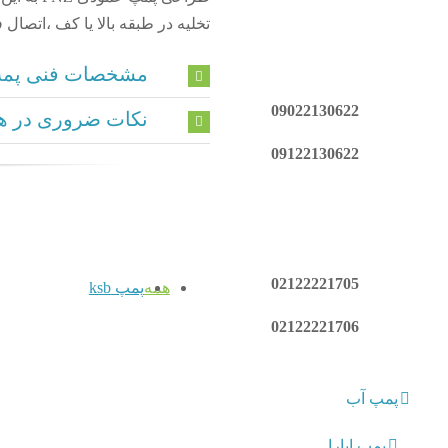
تخلیه در طبقه بالا یا کف ،اتصال فلنج می ب
مشخصات فنی پمپ Z
09022130622
نکات ضروری در هن
09122130622
02122221705
همه
پمپ ksb
02122221706
پمپ آب
پمپ ابارا