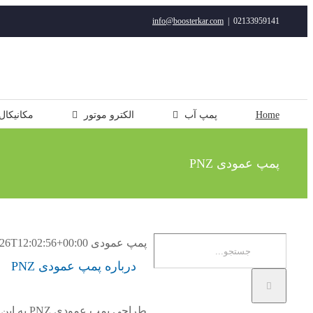
رفتن
info@boosterkar.com
|
02133959141
به
محتوا
Home
پمپ آب
الکترو موتور
مکانیکال
پمپ عمودی PNZ
جستجو
پمپ عمودی PNZ
26T12:02:56+00:00
برای:
درباره پمپ عمودی PNZ
طراحی
پمپ عمو