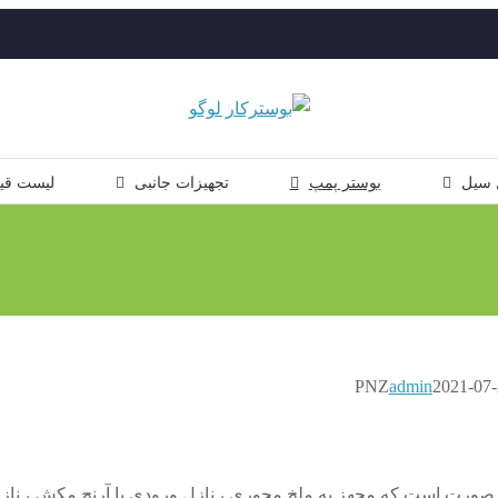
 سیل
بوستر پمپ
تجهیزات جانبی
لیست قی
admin
2021-07-
دی PNZ به این صورت است که مجهز به ملخ محوری ، نازل ورودی یا آرنج مکش ، ناز