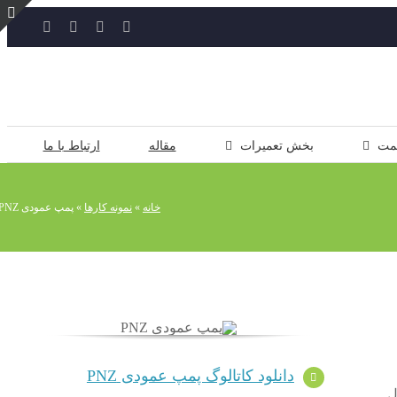
YouTube
Rss
Instagram
ایمیل
ت
ن
ل
مت
بخش تعمیرات
مقاله
ارتباط با ما
خانه
»
نمونه کارها
»
پمپ عمودی PNZ
دانلود کاتالوگ پمپ عمودی PNZ
ل