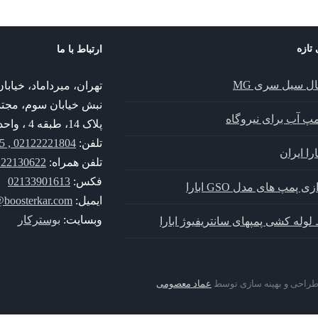
 تازه
ارتباط با ما
ال سیل سری MG
تهران، میرداماد، خیا
نبش خیابان سوم، مجت
پمپ آب برای نیروگاه
پلاک 14، طبقه 4 ، واحد 14
تلفن:
02122221804 , 02122221805
را ایران
تلفن همراه:
30622 , 09352130622
فکس:
02133901613
زی پمپ های مدل GSO ابارا
ایمیل:
@boosterkar.com
وبسایت:
بوسترکار
لوله کشی پمپهای سانتریفیوژ ابارا
 طراحی و بهینه سازی توسط
عماد معصومی