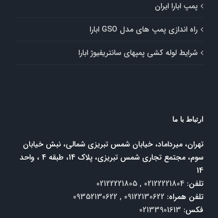
پمپ ابارا ایران
راه اندازی پمپ های مدل GSO ابارا
شرایط لوله کشی پمپهای سانتریفیوژ ابارا
ارتباط با ما
تهران، میرداماد، خیابان شمس تبریزی شمالی، نبش خیابان
سوم، مجتمع تجاری شمس تبریزی، پلاک 14، طبقه 4 ، واحد
14
تلفن:
02122221804 , 02122221805
تلفن همراه:
09122130622 , 09352130622
فکس:
02133901613