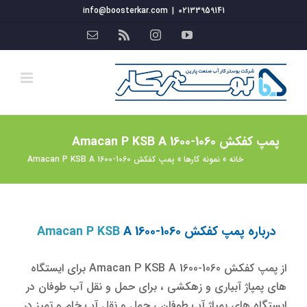
فتن
info@boosterkar.com
|
02133959141
ه
YouTube
Instagram
Rss
ایمیل
حتوا
پمپ کفکش Amacan P KSB A 1600-1060
خانه
»
نمونه کارها
»
پمپ کفکش Amacan P KSB A 1600-1060
درباره پمپ کفکش
A 1600-1060
Amacan P KSB
از پمپ کفکش Amacan P KSB A 1600-1060 برای ایستگاه
های پمپاژ آبیاری و زهکشی ، برای حمل و نقل آب طوفان در
ایستگاه های پمپاژ آب طوفان ، حمل و نقل آب خام و تمیز در