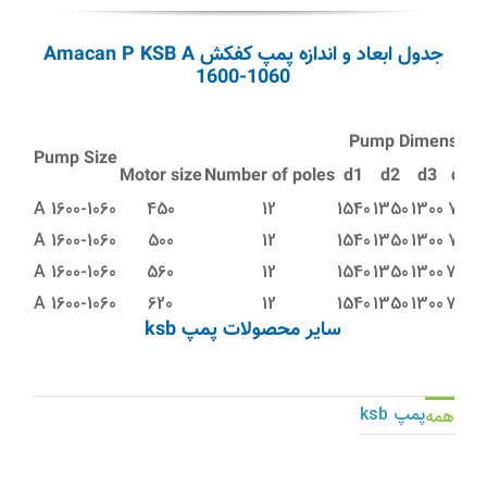
جدول ابعاد و اندازه پمپ کفکش Amacan P KSB A
1600-1060
Pump Dimension
Pump Size
Motor size
Number of poles
d1
d2
d3
d4
A 1600-1060
450
12
1540
1350
1300
760
A 1600-1060
500
12
1540
1350
1300
760
A 1600-1060
560
12
1540
1350
1300
775
A 1600-1060
620
12
1540
1350
1300
775
سایر محصولات پمپ ksb
پمپ ksb
همه
بوستر پمپ Hya-Solo D