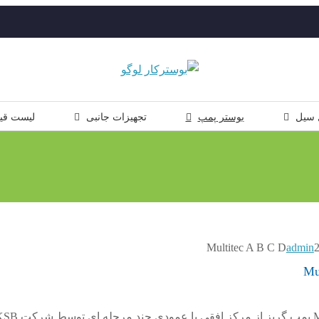
 سیل
بوستر پمپ
تجهیزات جانبی
لیست قی
admin
پمپ سانتریفیوژ Multitec A B C D پمپ گریز از مرکز افقی یا عمودی چند مرح