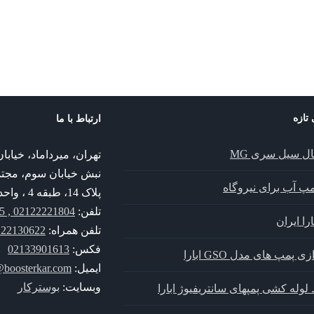
پمپ خطی ILNE
پمپ Vitastage KSB
 تازه
ارتباط با ما
ال سیل سری MG
تهران، میرداماد، خیا
نبش خیابان سوم، مجت
پمپ آب برای نیروگاه
پلاک 14، طبقه 4 ، واحد 14
تلفن:
02122221804 , 02122221805
را ایران
تلفن همراه:
30622 , 09352130622
فکس:
02133901613
زی پمپ های مدل GSO ابارا
ایمیل:
@boosterkar.com
وبسایت:
بوسترکار
لوله کشی پمپهای سانتریفیوژ ابارا