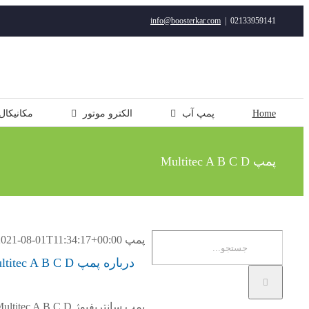
رفتن
info@boosterkar.com
|
02133959141
به
محتوا
Home
پمپ آب
الکترو موتور
مکانیکال
پمپ Multitec A B C D
جستجو
پمپ Multitec A B C D
2021-08-01T11:34:17+00:00
برای:
درباره پمپ Multitec A B C D