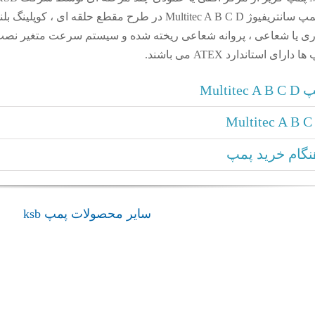
طراحی و تولید می شوند. سری پمپ سانتریفیوژ Multitec A B C D در طرح مقطع حلقه ای ، کوپلینگ 
وری یا شعاعی ، پروانه شعاعی ریخته شده و سیستم سرعت متغیر نص
استاندارد ATEX می باشند.
Mult
گام خرید پمپ
سایر محصولات پمپ ksb
admin
بوستر پمپ Surpress SPVP
بوستر پمپ Hya-Solo D FL Compact
پمپ ksb
پمپ ksb