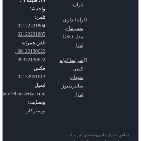
14، طبقه 4 ،
ایران
واحد 14
تلفن:
راه اندازی
02122221804 ,
پمپ های
02122221805
مدل GSO
تلفن همراه:
ابارا
09122130622 ,
09352130622
شرایط لوله
فکس:
کشی
02133901613
پمپهای
ایمیل:
سانتریفیوژ
info@boosterkar.com
ابارا
وبسایت:
بوسترکار
می حقوق مادی و معنوی این سایت