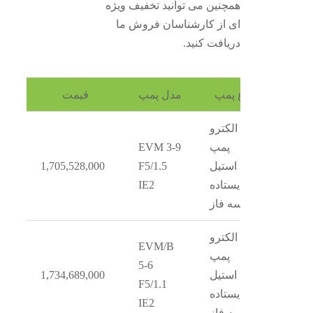
همچنین می توانید تخفیف ویژه
ای از کارشناسان فروش ما
دریافت کنید.
نوع پمپ
مدل پمپ
قیمت
الکترو
پمپ
EVM 3-9
استیل
F5/1.5
1,705,528,000
ایستاده
IE2
سه فاز
الکترو
EVM/B
پمپ
5-6
استیل
1,734,689,000
F5/1.1
ایستاده
IE2
سه فاز