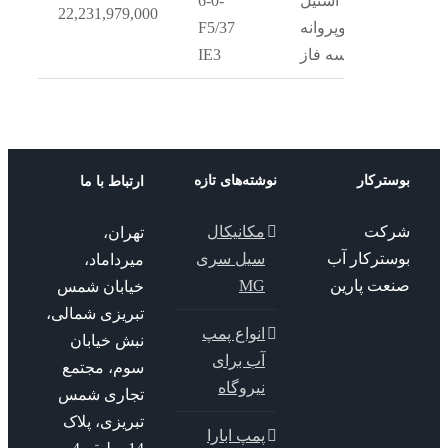
استیل
6-0-
22,231,979,000
دوپروانه
F5/37
سه فاز
IE3
ترکار
نوشته‌های تازه
ارتباط با ما
کت
مکانیکال
تهران،
سترکار آب
سیل سری
میرداماد،
عت پارین
MG
خیابان شمس
تبریزی شمالی،
انواع پمپ
نبش خیابان
آب برای
سوم، مجتمع
نیروگاه
تجاری شمس
تبریزی، پلاک
پمپ ابارا