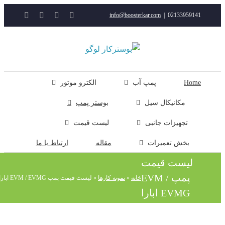
YouTube
Rss
Instagram
ایمیل
info@boosterkar.com
|
0213395914
ت
ن
ل
Hom
پمپ آب
الکترو موتور
مکانیکال سیل
بوستر پمپ
تجهیزات جانبی
لیست قیمت
بخش تعمیرات
مقاله
ارتباط با ما
لیست قیمت
پمپ EVM /
خانه
»
نمونه کارها
»
لیست قیمت پمپ EVM / EVMG ابارا
EVMG ابارا