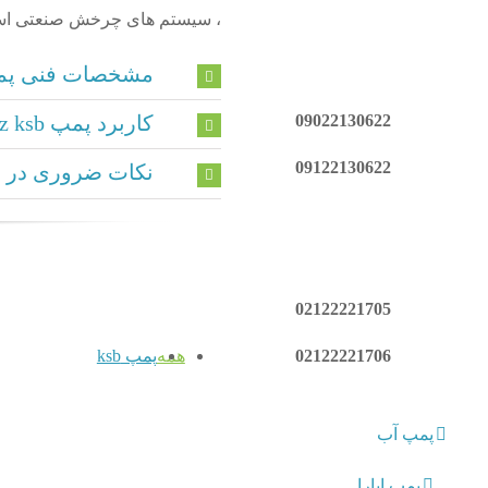
، سیستم های چرخش صنعتی است
مشخصات فنی پمپ io z
09022130622
کاربرد پمپ calio z ksb
09122130622
نکات ضروری در ه
02122221705
02122221706
همه
پمپ ksb
پمپ آب
پمپ ابارا