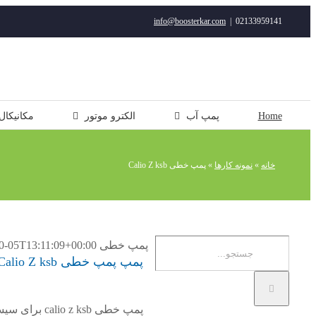
رفتن
info@boosterkar.com
|
02133959141
به
محتوا
Home
پمپ آب
الکترو موتور
مکانیکال
خانه
»
نمونه کارها
»
پمپ خطی Calio Z ksb
جستجو
پمپ خطی Calio Z ksb
0-05T13:11:09+00:00
پمپ پمپ خطی Calio Z ksb
برای:
پمپ خطی  ksb