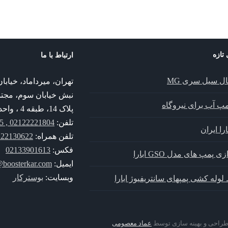
 تازه
ارتباط با ما
ال سیل سری MG
تهران، میرداماد، خیا
نبش خیابان سوم، مجت
پمپ آب برای نیروگاه
پلاک 14، طبقه 4 ، واحد 14
تلفن:
02122221804 , 02122221805
را ایران
تلفن همراه:
30622 , 09352130622
فکس:
02133901613
زی پمپ های مدل GSO ابارا
ایمیل:
@boosterkar.com
وبسایت:
بوسترکار
لوله کشی پمپهای سانتریفیوژ ابارا
 طراحی و بهینه سازی توسط
عماد معصومی