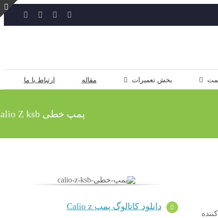
YouTube
Rss
Instagram
ایمیل
ت
ن
ل
مت
بخش تعمیرات
مقاله
ارتباط با ما
پمپ خطی Calio Z ksb
دانلود کاتالوگ پمپ Calio z
 کننده