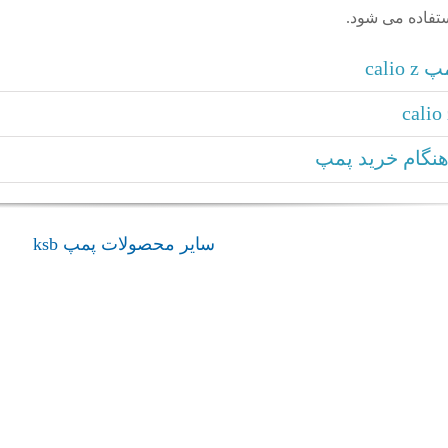
فاده می شود.
cal
نگام خرید پمپ
سایر محصولات پمپ ksb
بوستر پمپ Surpress
بوستر پ
admin
ompact
SPVP
پمپ ksb
پمپ ksb
بوستر پمپ Surpress SPVP
بوستر
mpact