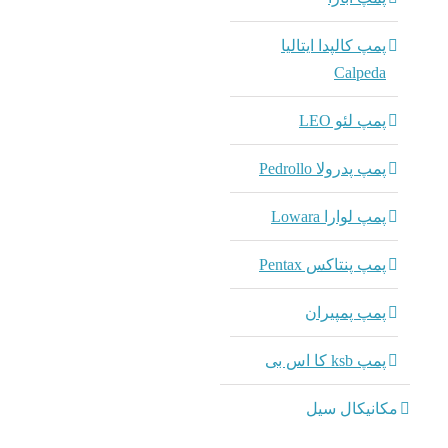
پمپ کالپدا ایتالیا
Calpeda
پمپ لئو LEO
پمپ پدرولا Pedrollo
پمپ لوارا Lowara
پمپ پنتاکس Pentax
پمپ پمپیران
پمپ ksb کا اس بی
مکانیکال سیل