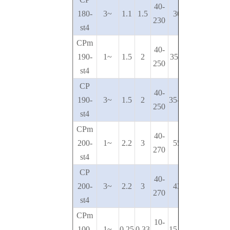
40-
180
-
3~
1.1
1.5
30-13
230
st4
CPm
40-
190-
1~
1.5
2
35-15.5
250
st4
CP
40-
190-
3~
1.5
2
35-.15.5
250
st4
CPm
40-
200-
1~
2.2
3
55-36
270
st4
CP
40-
200-
3~
2.2
3
43-18
270
st4
CPm
10-
100-
1~
0.25
0.33
15.5-6.5