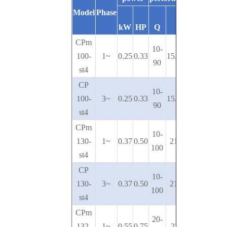
Model
Phase
kW
HP
Q
H
CPm
10-
100-
1~
0.25
0.33
15.5-6.5
90
st4
CP
10-
100-
3~
0.25
0.33
15.5-6.5
90
st4
CPm
10-
130-
1~
0.37
0.50
21.5-9
100
st4
CP
10-
130-
3~
0.37
0.50
21.5-9
100
st4
CPm
20-
132-
1~
0.55
0.75
23-12