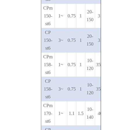
CPm
20-
150-
1~
0.75
1
31-14
150
st6
CP
20-
150-
3~
0.75
1
31-14
150
st6
CPm
10-
158-
1~
0.75
1
35.5-19
120
st6
CP
10-
158-
3~
0.75
1
35.5-19
120
st6
CPm
10-
170-
1~
1.1
1.5
40-20
140
st6
CP