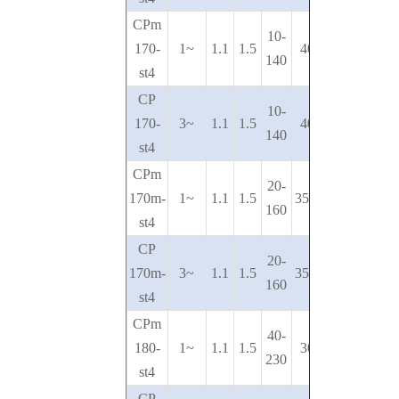
CPm
10-
170-
1~
1.1
1.5
40-20
140
st4
CP
10-
170-
3~
1.1
1.5
40-20
140
st4
CPm
20-
170m-
1~
1.1
1.5
35.5-19
160
st4
CP
20-
170m-
3~
1.1
1.5
35.5-19
160
st4
CPm
40-
180
-
1~
1.1
1.5
30-13
230
st4
CP