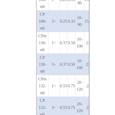
90
st6
CP
10-
100-
3~
0.25
0.33
15.5-6.5
90
st6
CPm
10-
130-
1~
0.37
0.50
21.5-9
100
st6
CP
10-
130-
3~
0.37
0.50
21.5-9
100
st6
CPm
20-
132-
1~
0.55
0.75
23-12
120
st6
CP
20-
132-
3~
0.55
0.75
23-12
120
st6