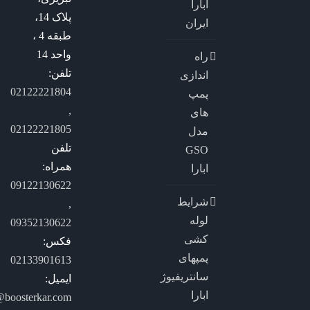
ابارا
پلاک 14،
ایران
طبقه 4 ،
واحد 14
راه
تلفن:
اندازی
02122221804
پمپ
,
های
02122221805
مدل
تلفن
GSO
همراه:
ابارا
09122130622
شرایط
,
لوله
09352130622
کشی
فکس:
پمپهای
02133901613
سانتریفیوژ
ایمیل:
ابارا
@boosterkar.com