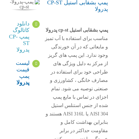
پمپ بشقابی استیل CP-ST
پدرولا
دانلود
کاتالوگ
پمپ بشقابی استیل cp-st پدرولا
پمپ CP-
مناسب برای استفاده با آب تمیز
ST
و مایعاتی که در آن خورندگی
پدرولا
وجود ندارد. این پمپ های گریز
لیست
از مرکز به دلیل ویژگی های
قیمت
طراحی خود برای استفاده در
پمپ
مصارف خانگی ، کشاورزی و
پدرولا
صنعتی توصیه می شود. تمام
اجزای در تماس با مایع پمپ
شده از جنس استنلس استیل
AISI 304 یا AISI 316L هستند و
بنابراین بهداشت کامل و
مقاومت حداکثر در برابر
خوردگی را تضمین می کنند.