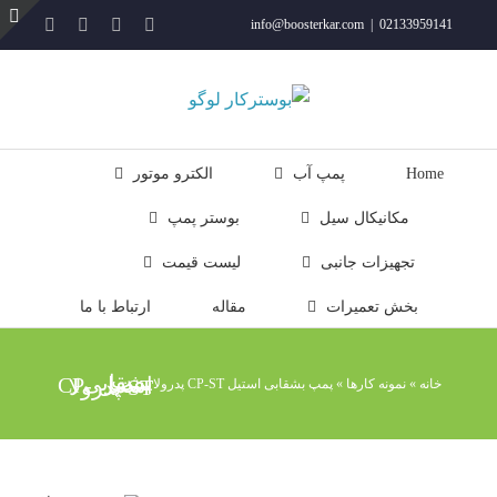
فتن
YouTube
Rss
Instagram
ایمیل
info@boosterkar.com
|
02133959141
ه
ت
حتوا
ن
ل
Home
پمپ آب
الکترو موتور
مکانیکال سیل
بوستر پمپ
تجهیزات جانبی
لیست قیمت
بخش تعمیرات
مقاله
ارتباط با ما
پمپ بشقابی استیل CP-ST پدرولا
خانه
»
نمونه کارها
»
پمپ بشقابی استیل CP-ST پدرولا