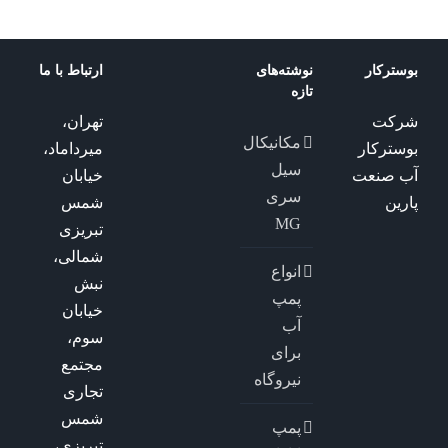
بوسترکار
نوشته‌های
ارتباط با ما
تازه
شرکت
تهران،
مکانیکال
بوسترکار
میرداماد،
سیل
آب صنعت
خیابان
سری
پارین
شمس
MG
تبریزی
شمالی،
انواع
نبش
پمپ
خیابان
آب
سوم،
برای
مجتمع
نیروگاه
تجاری
شمس
پمپ
تبریزی،