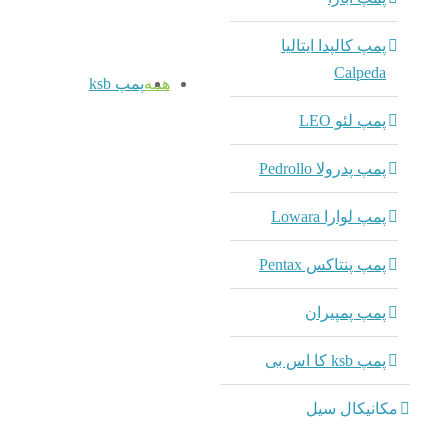
پمپ کالپدا ایتالیا
Calpeda
همه
پمپ ksb
پمپ لئو LEO
پمپ پدرولا Pedrollo
پمپ لوارا Lowara
پمپ پنتاکس Pentax
پمپ پمپیران
پمپ ksb کا اس بی
مکانیکال سیل