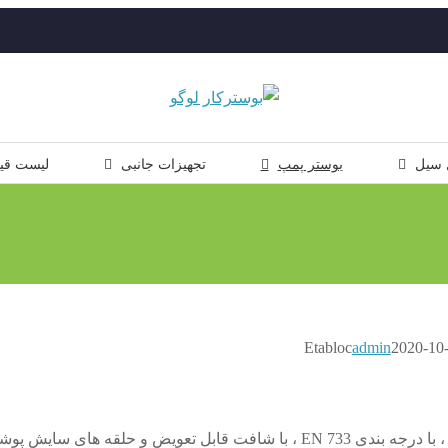
 سیل
بوستر پمپ
تجهیزات جانبی
لیست قی
admin
2020-10
پمپ اتابلوک etabloc شرکت ksb ، با درجه بندی EN 733 ، با شافت قابل تعویض و حلقه های سای