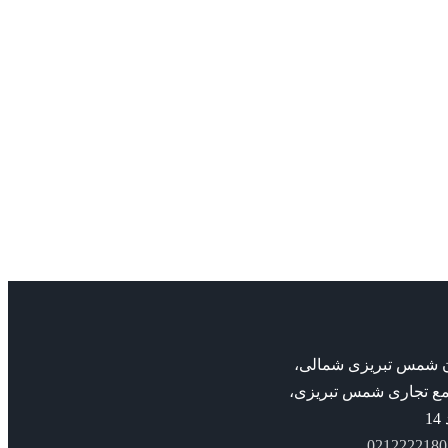
I
پمپ Rotex Ksb
پمپ خطی
admin
admin
ILNS
پمپ ksb
پمپ خطی ILNS
بان شمس تبریزی شمالی،
مع تجاری شمس تبریزی،