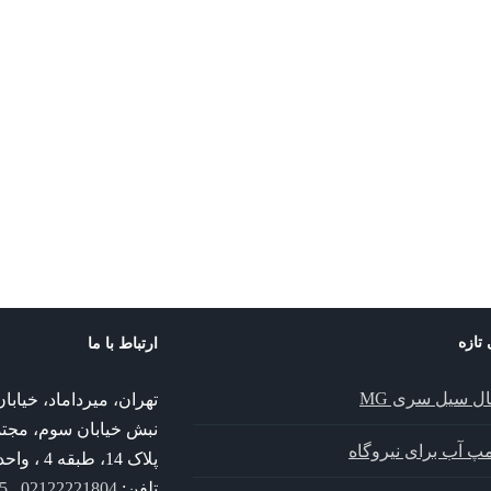
پمپ Hya-Solo DSV
پمپ خطی LNCE
پمپ خطی
پمپ Vitastage
admin
KSB
ILNE
پمپ ksb
پمپ ksb
پمپ خطی ILNE
پمپ Vitastage KSB
 تازه
ارتباط با ما
ال سیل سری MG
تهران، میرداماد، خیا
نبش خیابان سوم، مجت
پمپ آب برای نیروگاه
پلاک 14، طبقه 4 ، واحد 14
تلفن:
02122221804 , 02122221805