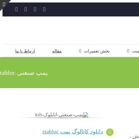
YouTube
Rss
Instagram
ایمیل
ت
ن
ل
مت
بخش تعمیرات
مقاله
ارتباط با ما
پمپ صنعتی Etabloc
دانلود کاتالوگ پمپ etabloc
ش پوشش ،