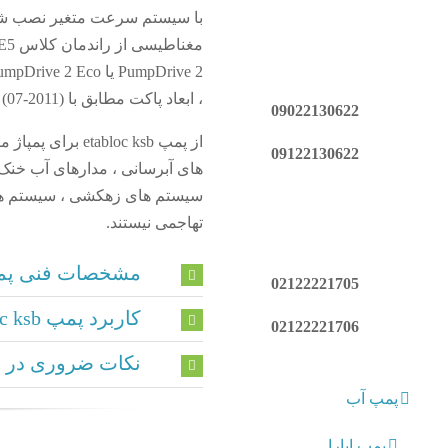
، ابعاد پاکت مطابق با DIN V 42673 (07-2011). نسخه سازگار با ATEX موجود است.
09022130622
از پمپ bloc ksb
09122130622
های آبرسانی ، مدارهای آب خنک 
سیستم های زهکشی ، سیستم های
تهاجمی نیستند.
مشخصات فنی پمپ bloc
02122221705
کاربرد پمپ etabloc ksb
02122221706
نکات ضروری در ه
پمپ آب
پمپ ابارا