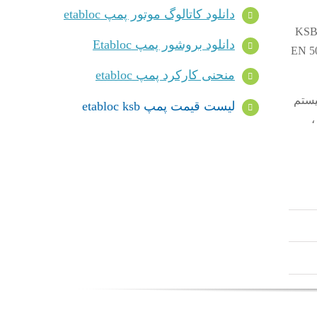
دانلود کاتالوگ موتور پمپ etabloc
اطیسی از راندمان کلاس IE4 / IE5 تا IEC TS 60034-30-2: 2016 برای کار با سیستم سرعت متغیر KSB
دانلود بروشور پمپ Etabloc
نسور موقعیت روتور. نقاط نصب موتور مطابق با EN 50347
منحنی کارکرد پمپ etabloc
سیستم
لیست قیمت پمپ etabloc ksb
،