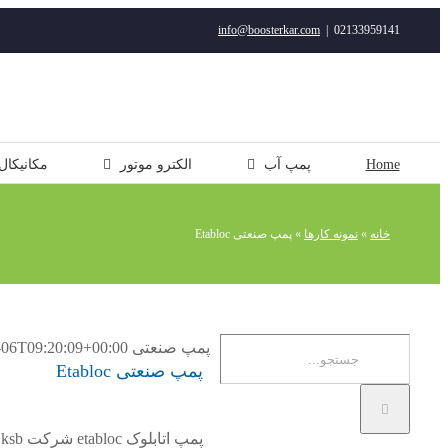
رفتن
info@boosterkar.com
|
02133959141
به
محتوا
Home
پمپ آب
الکترو موتور
مکانیکال
خانه
»
نمونه کارها
»
پمپ صنعتی Etabloc
جستجو
پمپ صنعتی Etabloc
-06T09:20:09+00:00
پمپ صنعتی Etabloc
برای: