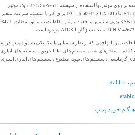
با سیستم سرعت متغیر نصب شده بر روی موتور. با استفاده از سیستم KSB SuPremE ، یک موتور
مغن
PumpDrive 2 یا KSB PumpDrive 2 Eco بدون س
eta برای پمپاژ مایعات تمیز یا تهاجمی که از نظر شیمیایی یا مکانیکی به مواد پمپ در 
کننده ، استخرهای شنا ، سیستم های اطفا حریق ، سیستم های آبیاری 
 گرمایشی ، سیستم های تهویه مطبوع ، سیستم های آبیاری اسپری
eta
نگام خرید پمپ