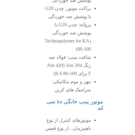
پوشش ضد خوردگی
براکت موتور: چدن G20
با پوشش ضد خوردگی
پروانه: چدن G20 با
پوشش ضد خوردگی
(Technopolymer for KA
80-100)
شافت پمپ: فولاد ضد
زنگ Aisi 304 (Aisi 420
F برای KA 80-100)
مهر و موم مکانیکی:
سرامیک های کربن
موتور پمپ خانگی ka سی
لند
موتورهای کنترل از نوع
ناهمزمان ، از نوع قفس