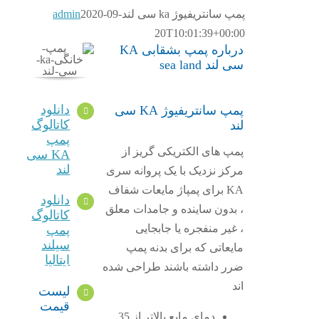
پمپ سانتریفیوژ ka سی لند
2020-09-
admin
20T10:01:39+00:00
درباره پمپ بشقابی KA
سی لند sea land
دانلود
پمپ سانتریفیوژ KA سی
کاتالوگ
لند
پمپ
پمپ های الکتریکی گریز از
KA سی
لند
مرکز نزدیک با یک پروانه سری
KA برای پمپاژ مایعات شفاف
دانلود
، بدون ساینده و جامدات معلق
کاتالوگ
، غیر منفجره یا جابجایی
پمپ
سیلند
مایعاتی که برای بدنه پمپ
ایتالیا
ضرر داشته باشند طراحی شده
اند
لیست
قیمت
دمای مایع بالاتر از 35