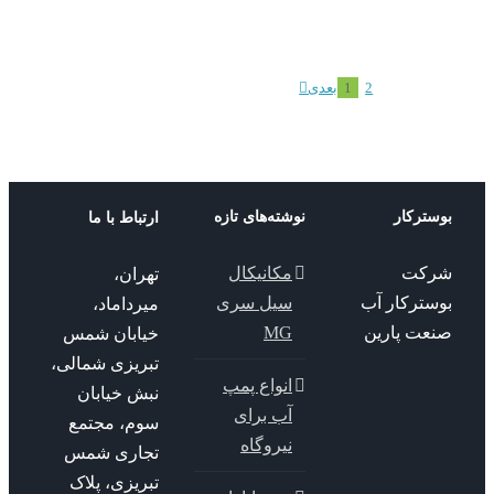
پمپ سانتریفیوژ
سی لند
2
1
بعدی
ترکار
نوشته‌های تازه
ارتباط با ما
کت
مکانیکال
تهران،
سترکار آب
سیل سری
میرداماد،
عت پارین
MG
خیابان شمس
تبریزی شمالی،
انواع پمپ
نبش خیابان
آب برای
سوم، مجتمع
نیروگاه
تجاری شمس
تبریزی، پلاک