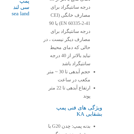
پمپ
سی لند
درجه سانتیگراد برای
sea land
مصارف خانگی (CEI
EN 60335-2-41) یا 90
درجه سانتیگراد برای
مصارف دیگر نیست ، در
حالی که دمای محیط
نباید بالاتر از 40 درجه
سانتیگراد باشد
حجم آبدهی تا 30 ~ متر
مکعب در ساعت
ارتفاع آبدهی تا 22 متر
پوند
ویژگی های فنی پمپ
بشقابی KA
بدنه پمپ: چدن G20 با