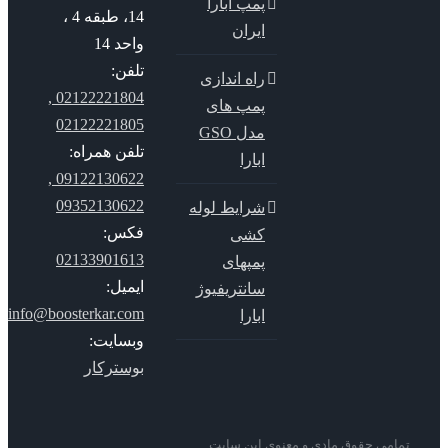
پمپ ابارا
14، طبقه 4 ،
ایران
واحد 14
تلفن:
راه اندازی
02122221804 ,
پمپ های
02122221805
مدل GSO
تلفن همراه:
ابارا
09122130622 ,
09352130622
شرایط لوله
فکس:
کشی
02133901613
پمپهای
ایمیل:
سانتریفیوژ
info@boosterkar.com
ابارا
وبسایت:
بوسترکار
می حقوق مادی و معنوی این سایت