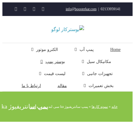
YouTube
Rss
Instagram
ایمیل
info@boosterkar.com
|
0213395914
ت
ن
ل
Hom
پمپ آب
الکترو موتور
مکانیکال سیل
بوستر پمپ
تجهیزات جانبی
لیست قیمت
بخش تعمیرات
مقاله
ارتباط با ما
پمپ سانتریفیوژ ka سی لند
خانه
»
نمونه کارها
»
پمپ سانتریفیوژ ka سی لند