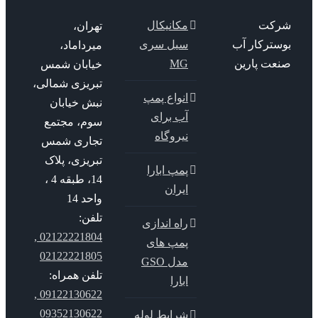
کت
مکانیکال
تهران،
سترکار آب
سیل سری
میرداماد،
عت پارین
MG
خیابان شمس
تبریزی شمالی،
انواع پمپ
نبش خیابان
آب برای
سوم، مجتمع
نیروگاه
تجاری شمس
تبریزی، پلاک
پمپ ابارا
14، طبقه 4 ،
ایران
واحد 14
تلفن:
راه اندازی
02122221804 ,
پمپ های
02122221805
مدل GSO
تلفن همراه:
ابارا
09122130622 ,
09352130622
شرایط لوله