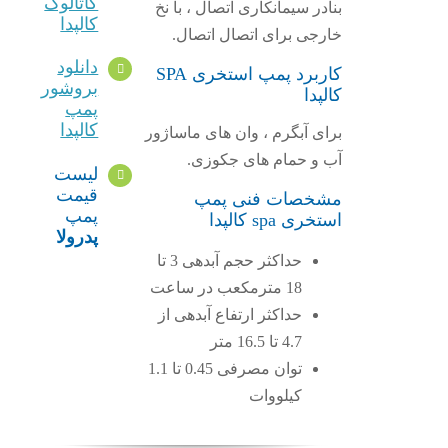
کاتالوگ
بنادر سیمانکاری اتصال ، با نخ
کالپدا
خارجی برای اتصال اتصال.
دانلود
کاربرد پمپ استخری SPA
بروشور
کالپدا
پمپ
کالپدا
برای آبگرم ، وان های ماساژور
آب و حمام های جکوزی.
لیست
قیمت
مشخصات فنی پمپ
پمپ
استخری spa کالپدا
پدرولا
حداکثر حجم آبدهی 3 تا
18 مترمکعب در ساعت
حداکثر ارتفاع آبدهی از
4.7 تا 16.5 متر
توان مصرفی 0.45 تا 1.1
کیلووات