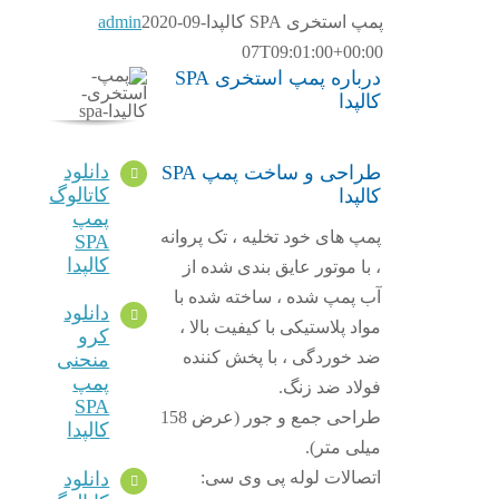
پمپ استخری SPA کالپدا
2020-09-
admin
07T09:01:00+00:00
درباره پمپ استخری SPA
کالپدا
دانلود
طراحی و ساخت پمپ SPA
کاتالوگ
کالپدا
پمپ
پمپ های خود تخلیه ، تک پروانه
SPA
کالپدا
، با موتور عایق بندی شده از
آب پمپ شده ، ساخته شده با
دانلود
مواد پلاستیکی با کیفیت بالا ،
کرو
ضد خوردگی ، با پخش کننده
منحنی
پمپ
فولاد ضد زنگ.
SPA
طراحی جمع و جور (عرض 158
کالپدا
میلی متر).
دانلود
اتصالات لوله پی وی سی: