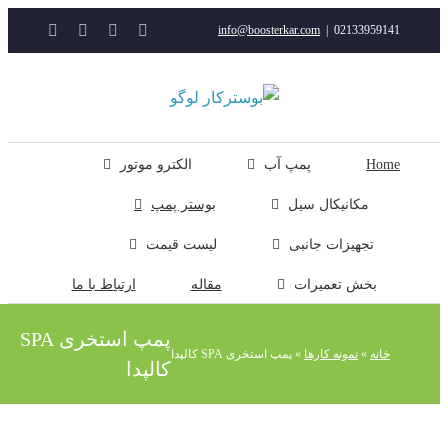
YouTube
Rss
Instagram
ایمیل
info@boosterkar.com
|
0213395914
ت
ن
ل
Hom
پمپ آب
الکترو موتور
مکانیکال سیل
بوستر پمپ
تجهیزات جانبی
لیست قیمت
بخش تعمیرات
مقاله
ارتباط با ما
پمپ استخری SPA
خانه
»
نمونه کارها
»
پمپ استخری SPA کالپدا
کالپدا