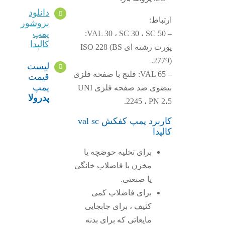
دانلود
ارتباط:
بروشور
پمپ
– VAL 30 ، SC 30 ، SC 50:
کالپدا
پورت رشته ای ISO 228 (BS
2779).
لیست
– VAL 65: فلنج با صفحه فلزی
قیمت
پمپ
بیضوی ضد صفحه فلزی UNI
پدرولا
2245 ، PN 2،5.
کاربرد پمپ کفکش val sc
کالپدا
برای تخلیه حوضچه یا
مخزن با فاضلاب خانگی
یا صنعتی.
برای فاضلاب کمی
کثیف ، برای جابجایی
مایعاتی که برای بدنه