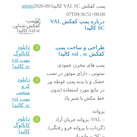
پمپ کفکش VAL SC کالپدا
2020-09-
admin
07T09:36:51+00:00
درباره پمپ کفکش VAL
SC کالپدا
دانلود
طراحی و ساخت پمپ
کاتالوگ
کفکش val , sc کالپدا
پمپ val
پمپ های مخزن عمودی
sc کالپدا
ستونی ، دارای موتور در نصب
دانلود
خشک و با بدنه پمپ غوطه ور
کرو
در مایع مورد استفاده (بدون
منحنی
خط مکش یا شیر پا).
پمپ val
sc کالپدا
پروانه:
دانلود
– VAL: پروانه جریان آزاد
کاتالوگ
(گرداب یا پروانه فرو رفتگی).
کالپدا
– SC: پروانه باز.