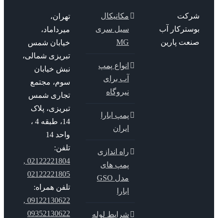
کت
مکانیکال
تهران،
سترکار آب
سیل سری
میرداماد،
عت پارین
MG
خیابان شمس
تبریزی شمالی،
انواع پمپ
نبش خیابان
آب برای
سوم، مجتمع
نیروگاه
تجاری شمس
تبریزی، پلاک
پمپ ابارا
14، طبقه 4 ،
ایران
واحد 14
تلفن:
راه اندازی
02122221804 ,
پمپ های
02122221805
مدل GSO
تلفن همراه:
ابارا
09122130622 ,
09352130622
شرایط لوله