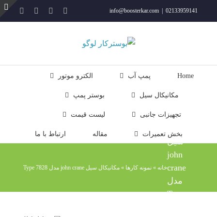
فتن
YouTube
Rss
Instagram
ایمیل
info@boosterkar.com
|
02133959141
ه
ت
حتوا
ن
ل
Home
پمپ آب
الکترو موتور
مکانیکال سیل
بوستر پمپ
تجهیزات جانبی
لیست قیمت
مکانیکال
بخش تعمیرات
مقاله
ارتباط با ما
سیل
john
crane
خانه
»
نمونه کارها
»
مکانیکال سیل john crane مدل Type 7828
مدل
Type
7828