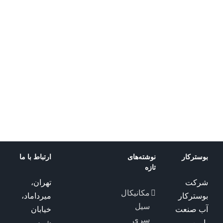
john
سیل
crane
john
مدل
crane
Type
مدل
586
Type
5620-
5620P
بوسترکار
نوشته‌های
ارتباط با ما
تازه
شرکت
تهران،
مکانیکال
بوسترکار
میرداماد،
سیل
آب صنعت
خیابان
سری
پارین
شمس