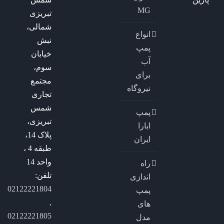
MG
تبریزی
شمالی،
انواع
نبش
پمپ
خیابان
آب
سوم،
برای
مجتمع
نیروگاه
تجاری
شمس
پمپ
تبریزی،
ابارا
پلاک 14،
ایران
طبقه 4 ،
واحد 14
راه
تلفن:
اندازی
02122221804
پمپ
,
های
02122221805
مدل