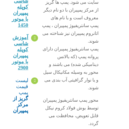
شاسی
سایت می شود. پمپ ها گریز
کوپله
از مرکز پمپیران با دو نام دیگر
پمپیران
معروف است و با نام های
با موتور
1450
پمپ سانتریفیوژ پمپیران ، پمپ
اتانروم پمپیران نیز شناخته می
آموزش
شوند.
شاسی
پمپ سانتریفیوژ پمپیران دارای
کوپله
پمپیران
پروانه پمپ (که بالانس
با موتور
دینامیکی شده) می باشند و
2900
محور به وسیله مکانیکال سیل
لیست
و یا نوار گرافیتی آب بندی می
قیمت
شوند.
پمپ
گریز از
محور پمپ سانتریفیوژ پمپیران
مرکز
توسط بوش فولاد کروم نیکل
پمپیران
قابل تعویض، محافظت می
گردد.