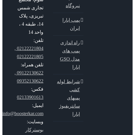
نیروگاه
تجاری شمس
تبریزی، پلاک
پمپ ابارا
14، طبقه 4 ،
ایران
واحد 14
تلفن:
راه اندازی
02122221804 ,
پمپ های
02122221805
مدل GSO
تلفن همراه:
ابارا
09122130622 ,
09352130622
شرایط لوله
فکس:
کشی
02133901613
پمپهای
ایمیل:
سانتریفیوژ
info@boosterkar.com
ابارا
وبسایت:
بوسترکار