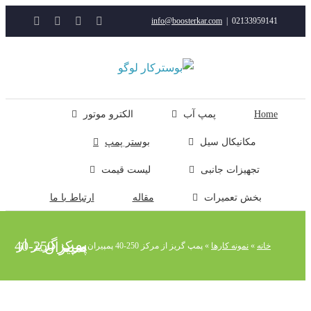
YouTube
Rss
Instagram
ایمیل
info@boosterkar.com
|
0213395914
ت
ن
ل
Hom
پمپ آب
الکترو موتور
مکانیکال سیل
بوستر پمپ
تجهیزات جانبی
لیست قیمت
بخش تعمیرات
مقاله
ارتباط با ما
پمپ گریز از مرکز 250-40 پمپیران
خانه
»
نمونه کارها
»
پمپ گریز از مرکز 250-40 پمپیران