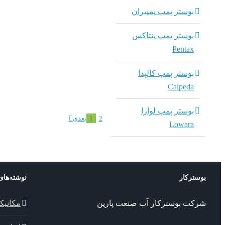
بوستر پمپ پمپیران
بوستر پمپ پنتاکس
Pentax
بوستر پمپ کالپدا
Calpeda
بوستر پمپ لوارا
2
1
بعدی
Lowara
بوسترکار
نوشته‌های
شرکت بوسترکار آب صنعت پارین
مکانیک