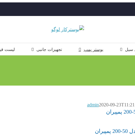
 سیل
بوستر پمپ
تجهیزات جانبی
لیست قی
admin
2020-09-23T11:21
یران