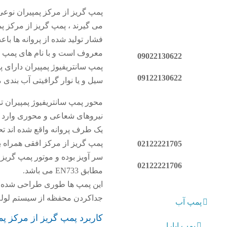
پمپ گریز از مرکز پمپیران نوعی
می گیرند ، پمپ گریز از مرکز پمپ
فشار تولید شده از پروانه ها با
معروف است و با نام های پمپ سان
09022130622
پمپ سانتریفیوژ پمپیران دارای پ
09122130622
سیل و یا نوار گرافیتی آب بندی 
محور پمپ سانتریفیوژ پمپیران 
نیروهای شعاعی و محوری وارد ب
یک طرف پروانه واقع شده اند ت
پمپ گریز از مرکز افقی همراه 
02122221705
سر آویز بوده و موتور پمپ گریز
02122221706
مطابق EN733 می باشد.
این پمپ ها طوری طراحی شده اند 
جداکردن محفظه از سیستم لوله
پمپ آب
کاربرد پمپ گریز از مرکز پمپیران
پمپ ابارا