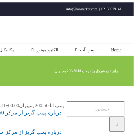
رفتن
info@boosterkar.com
|
02133959141
به
محتوا
Home
پمپ آب
الکترو موتور
مکانیکال
خانه
»
نمونه کارها
»
پمپ اتا 50-200 پمپیران
جستجو
پمپ اتا 50-200 پمپیران
:11+00:00
درباره پمپ گریز از مرکز 50-200 پمپیران
برای:
درباره پمپ گریز از مرکز مدل 50-200 پمپ