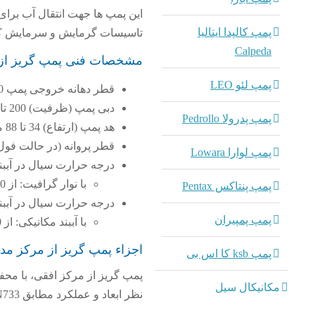
این پمپ ها جهت انتقال آب برا
پمپ کالپدا ایتالیا
تاسیسات گرمایش و سرمایش کار
Calpeda
مشخصات فنی پمپ گریز از مرکز مدل 
پمپ لئو LEO
قطر دهانه خروجی پمپ 200 میلی متر
دبی پمپ (ظرفیت) 200 تا 1000 متر مکعب در ساعت
پمپ پدرولا Pedrollo
هد پمپ (ارتفاع) 34 تا 88 متر
قطر پروانه (در حالت فول) 500 میلی م
پمپ لوارا Lowara
درجه حرارت سیال در آبب
با نوار گرافیت: از 50- تا 110 درجه سانتی گراد
پمپ پنتاکس Pentax
درجه حرارت سیال در آبب
پمپ پمپیران
با آببند مکانیکی: از 50- تا 140 درجه سانتی گراد
اجزاء پمپ گریز از مرکز مدل 50- 200 پمپی
پمپ ksb کا اس بی
پمپ گریز از مرکز افقی، با محف
مکانیکال سیل
نظر ابعاد و عملکرد مطابق EN733 می باشد.