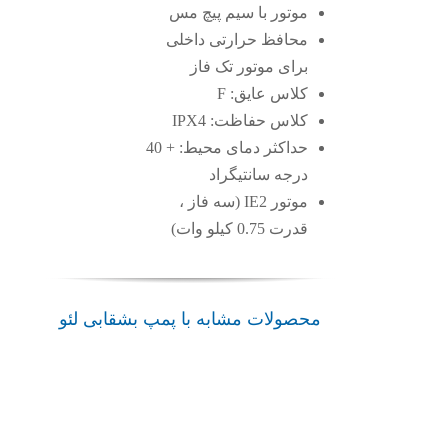
موتور با سیم پیچ مس
محافظ حرارتی داخلی
برای موتور تک فاز
کلاس عایق: F
کلاس حفاظت: IPX4
حداکثر دمای محیط: + 40
درجه سانتیگراد
موتور IE2 (سه فاز ،
قدرت 0.75 کیلو وات)
محصولات مشابه با پمپ بشقابی لئو
پمپ
پمپ
ACm-
پمپ
پمپ
ACm-
CH2
XGm
ACm
B2 لئو
لئو
لئو
لئو
پمپ
پمپ
پمپ
پمپ
سانتریفیوژ
سانتریفیوژ
سانتریفیوژ
سانتریفیوژ