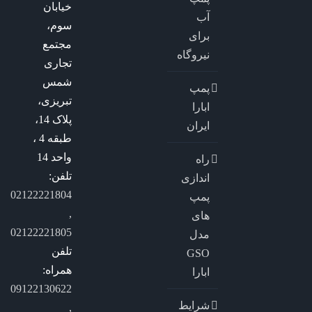
خیابان
آب
سوم،
برای
مجتمع
نیروگاه
تجاری
شمس
پمپ
تبریزی،
ابارا
پلاک 14،
ایران
طبقه 4 ،
واحد 14
راه
تلفن:
اندازی
02122221804
پمپ
,
های
02122221805
مدل
تلفن
GSO
همراه:
ابارا
09122130622
شرایط
,