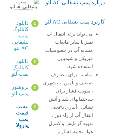
درباره پمپ بشقابی AC لئو
کاربرد پمپ بشقابی AC لئو
دانلود
کاتالوگ
می تواند برای انتقال آب
پمپ
بشقابی
تمیز یا سایر مایعات
AC لئو
مشابه آب در خصوصیات
فیزیکی و شیمیایی
دانلود
استفاده شود.
کاتالوگ
پمپ لئو
مناسب برای مصارف
صنعتی و تأمین آب شهری
بروشور
، تقویت فشار برای
پمپ لئو
ساختمانهای بلند و آتش
لیست
نشانی ، آبیاری باغچه ،
قیمت
انتقال آب از راه دور ،
پمپ
تهویه گرمایش و کنترل
پدرولا
هوا ، تخلیه فشار و