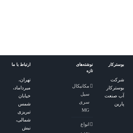
پمپ سانتریفیوژ
Apm لئو
بشقابی
لئو
پمپ سانتریفیوژ
AC لئو
لئو
پمپ سانتریفیوژ
لئو
بوسترکار
نوشته‌های
ارتباط با ما
تازه
شرکت
تهران،
مکانیکال
بوسترکار
میرداماد،
سیل
آب صنعت
خیابان
سری
پارین
شمس
MG
تبریزی
شمالی،
انواع
نبش
پمپ