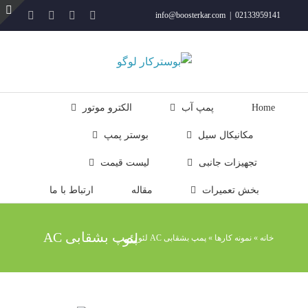
فتن
YouTube
Rss
Instagram
ایمیل
info@boosterkar.com
|
02133959141
ه
ت
حتوا
ن
ل
Home
پمپ آب
الکترو موتور
مکانیکال سیل
بوستر پمپ
تجهیزات جانبی
لیست قیمت
بخش تعمیرات
مقاله
ارتباط با ما
پمپ بشقابی AC لئو
خانه
»
نمونه کارها
»
پمپ بشقابی AC لئو