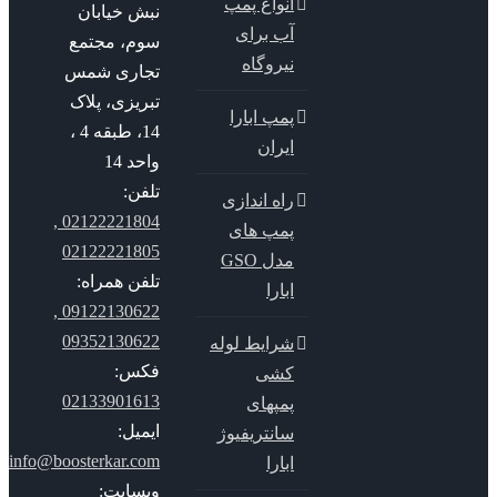
انواع پمپ
نبش خیابان
آب برای
سوم، مجتمع
نیروگاه
تجاری شمس
تبریزی، پلاک
پمپ ابارا
14، طبقه 4 ،
ایران
واحد 14
تلفن:
راه اندازی
02122221804 ,
پمپ های
02122221805
مدل GSO
تلفن همراه:
ابارا
09122130622 ,
09352130622
شرایط لوله
فکس:
کشی
02133901613
پمپهای
ایمیل:
سانتریفیوژ
info@boosterkar.com
ابارا
وبسایت: