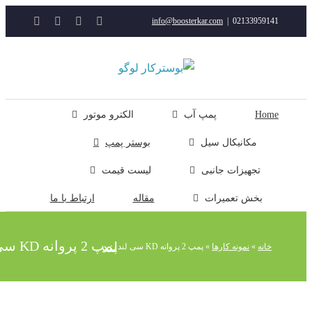
YouTube
Rss
Instagram
ایمیل
info@boosterkar.com
|
0213395914
ت
ن
ل
Hom
پمپ آب
الکترو موتور
مکانیکال سیل
بوستر پمپ
تجهیزات جانبی
لیست قیمت
بخش تعمیرات
مقاله
ارتباط با ما
پمپ 2 پروانه KD سی لند
خانه
»
نمونه کارها
»
پمپ 2 پروانه KD سی لند