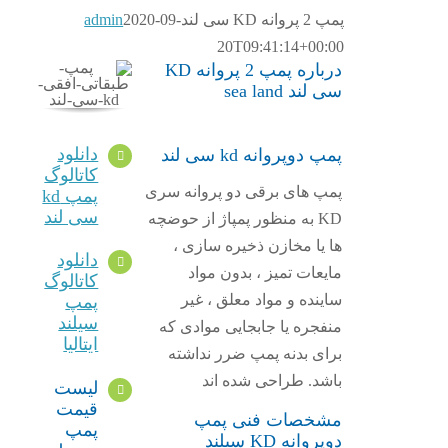
پمپ 2 پروانه KD سی لند
2020-09-
admin
20T09:41:14+00:00
درباره پمپ 2 پروانه KD
سی لند sea land
دانلود
پمپ دوپروانه kd سی لند
کاتالوگ
پمپ های برقی دو پروانه سری
پمپ kd
سی لند
KD به منظور پمپاژ از حوضچه
ها یا مخازن ذخیره سازی ،
دانلود
مایعات تمیز ، بدون مواد
کاتالوگ
ساینده و مواد معلق ، غیر
پمپ
سیلند
منفجره یا جابجایی موادی که
ایتالیا
برای بدنه پمپ ضرر نداشته
باشد. طراحی شده اند
لیست
قیمت
مشخصات فنی پمپ
پمپ
دوپروانه KD سیلند