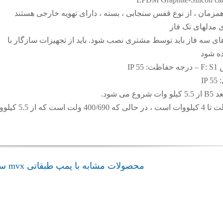
همزمان ، از نوع قفس سنجابی ، بسته ، دارای تهویه خارجی هستند
 مدلهای تک فاز
ی سه فاز باید توسط مشتری نصب شود. باید از تجهیزات سازگار با
ده شود
IP 
I
ولتاژ استاندارد 230/400 ولت تا 4 کیلووات است ، در حالی که 0
محصولات مشابه با پمپ طبقاتی mvx سی لند
پمپ طبقاتی
پمپ طبقاتی
admin
OMKV سی لند
MCXV سی لند