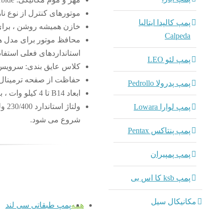
موتورهای کنترل از نوع نا
پمپ کالپدا ایتالیا
خازن همیشه روشن ، برای
Calpeda
محافظ موتور برای مدل ها
استانداردهای فعلی استفا
پمپ لئو LEO
کلاس عایق بندی: سرویس F: S1 – درجه حفاظت: 55
حفاظت از صفحه ترمینال: P 55
پمپ پدرولا Pedrollo
ابعاد B14 تا 4 کیلو وات ، بعد B5 از 5.5 کیلو وات شروع می شود.
پمپ لوارا Lowara
شروع می شود.
پمپ پنتاکس Pentax
پمپ پمپیران
پمپ ksb کا اس بی
مکانیکال سیل
همه
پمپ طبقاتی سی لند