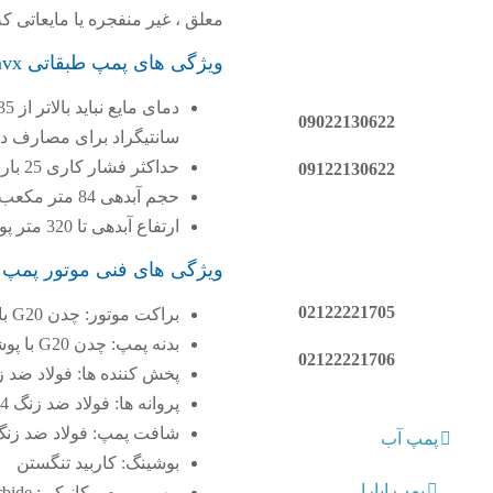
معلق ، غیر منفجره یا مایعاتی ک
ویژگی های پمپ طبقاتی mvx سیلند
09022130622
سانتیگراد برای مصارف دیگر نیست ،
حداکثر فشار کاری 25 بار است
09122130622
حجم آبدهی 84 متر مکعب در ساعت
ارتفاع آبدهی تا 320 متر پوند
ویژگی های فنی موتور پمپ طبق
02122221705
براکت موتور: چدن G20 با پوشش ضد خوردگی
بدنه پمپ: چدن G20 با پوشش ضد خوردگی
02122221706
پخش کننده ها: فولاد ضد زنگ  304
پروانه ها: فولاد ضد زنگ Aisi 304
شافت پمپ: فولاد ضد زنگ si 304
پمپ آب
بوشینگ: کاربید تنگستن
پمپ ابارا
مهر و موم مکانیکی: EPDM Graphite-Silicon carbide