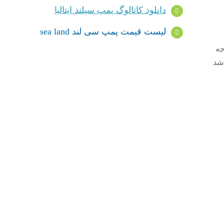
دانلود کاتالوگ پمپ سیلند ایتالیا
لیست قیمت پمپ سی لند sea land
ارف خانگی (CEI EN 60335-2-41) یا 120 درجه