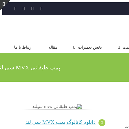
YouTube
Rss
Instagram
ایمیل
ت
ن
ل
مت
بخش تعمیرات
مقاله
ارتباط با ما
پمپ طبقاتی MVX سی لند
دانلود کاتالوگ پمپ MVX سی لند
ات