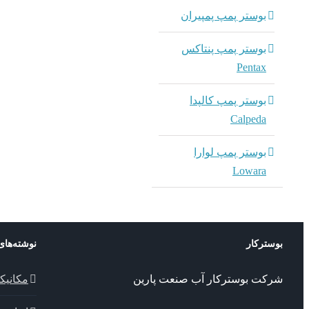
بوستر پمپ پمپیران
بوستر پمپ پنتاکس
Pentax
بوستر پمپ کالپدا
Calpeda
بوستر پمپ لوارا
Lowara
بوسترکار
نوشته‌های
شرکت بوسترکار آب صنعت پارین
مکانیک