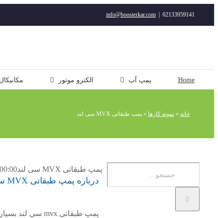
رفتن
info@boosterkar.com
|
02133959141
به
محتوا
Home
پمپ آب
الکترو موتور
مکانیکال
خانه
»
نمونه کارها
»
پمپ طبقاتی MVX سی لند
جستجو
پمپ طبقاتی MVX سی لند
00:00
درباره پمپ طبقاتی MVX سی لند sea land
برای:
پمپ طبقاتی mvx س