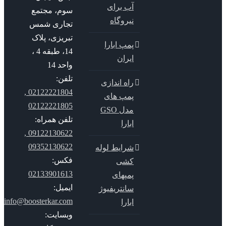
آب برای
سوم، مجتمع
نیروگاه
تجاری شمس
تبریزی، پلاک
پمپ ابارا
14، طبقه 4 ،
ایران
واحد 14
تلفن:
راه اندازی
02122221804 ,
پمپ های
02122221805
مدل GSO
تلفن همراه:
ابارا
09122130622 ,
09352130622
شرایط لوله
فکس:
کشی
02133901613
پمپهای
ایمیل:
سانتریفیوژ
info@boosterkar.com
ابارا
وبسایت: