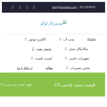
YouTube
Rss
Instagram
ایمیل
info@boosterkar.com
|
0213395914
ت
ن
ل
Hom
پمپ آب
الکترو موتور
مکانیکال سیل
بوستر پمپ
تجهیزات جانبی
لیست قیمت
بخش تعمیرات
مقاله
ارتباط با ما
یمت پمپ چدنی GS
خانه
»
قیمت پمپ چدنی GS