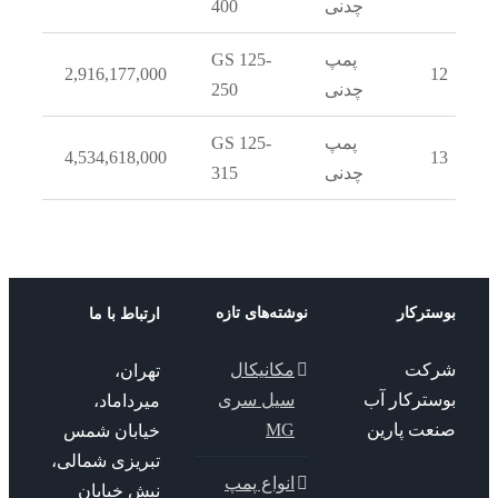
چدنی
400
پمپ
GS 125-
2,916,177,000
1
چدنی
250
پمپ
GS 125-
4,534,618,000
1
چدنی
315
ترکار
نوشته‌های تازه
ارتباط با ما
کت
مکانیکال
تهران،
سترکار آب
سیل سری
میرداماد،
عت پارین
MG
خیابان شمس
تبریزی شمالی،
انواع پمپ
نبش خیابان