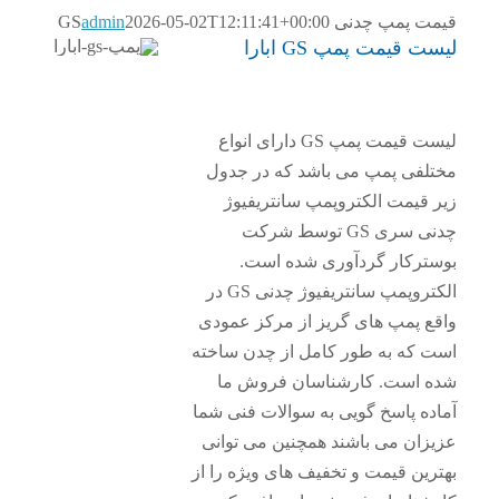
مت پمپ چدنی GS
2026-05-02T12:11:41+00:00
admin
ت قیمت پمپ GS ابارا
لیست قیمت پمپ GS دارای انواع
تلفی پمپ می باشد که در جدول
ر قیمت الکتروپمپ سانتریفیوژ
چدنی سری GS توسط شرکت
سترکار گردآوری شده است.
الکتروپمپ سانتریفیوژ چدنی GS در
قع پمپ های گریز از مرکز عمودی
ت که به طور کامل از چدن ساخته
ه است. کارشناسان فروش ما
اده پاسخ گویی به سوالات فنی شما
یزان می باشند همچنین می توانی
رین قیمت و تخفیف های ویژه را از