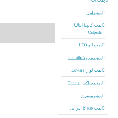
پمپ آب
پمپ ابارا
پمپ کالپدا ایتالیا
Calpeda
پمپ لئو LEO
پمپ پدرولا Pedrollo
پمپ لوارا Lowara
پمپ پنتاکس Pentax
پمپ پمپیران
پمپ ksb کا اس بی