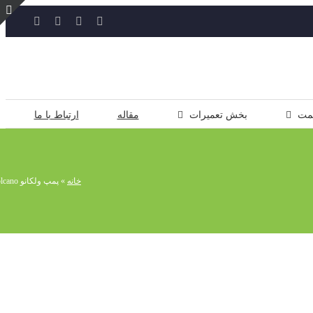
YouTube
Rss
Instagram
ایمیل
ت
ن
ل
مت
بخش تعمیرات
مقاله
ارتباط با ما
خانه
»
پمپ ولکانو Volcano