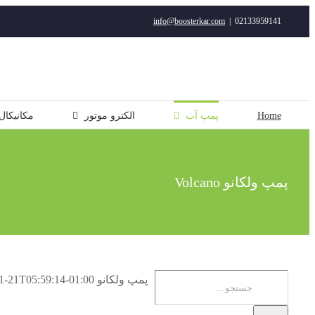
رفتن
info@boosterkar.com
|
02133959141
به
محتوا
Home
پمپ آب
الکترو موتور
مکانیکال
پمپ ولکانو Volcano
جستجو
پمپ ولکانو Volcano
1-21T05:59:14-01:00
برای: