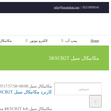
رفتن
info@boosterkar.com
|
02133959141
به
محتوا
Home
پمپ آب
الکترو موتور
مکانیکال
مکانیکال سیل 5KSCB2T
جستجو
مکانیکال سیل 5KSCB2T
8T17:57:58+00:00
کاربرد مکانیکال سیل KSB 5KSCB2T
برای:
مکانیکال سیل ۵KSCB2T ksb مناسب برای پمپ های سری CPK / CPKN / MegaCPK است.