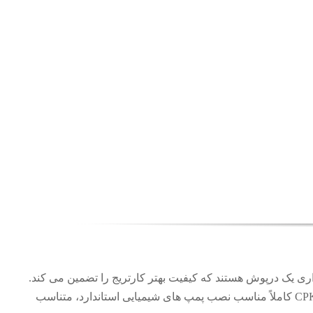
اد می کند. داری یک درپوش هستند که کیفیت بهتر کارتریج را تضمین می کند.
مکانیکال سیل ۵KSCB2T ksb طبق استاندارد های جهانی طراحی شده است. مدل های MegaCPK و CPKN کاملاً مناسب نصب پمپ های شیمیایی استاندارد، متناسب