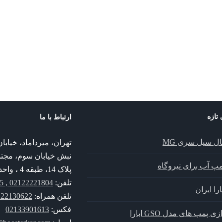
 تازه
ارتباط با ما
ال سیل سری MG
تهران، میرداماد، خیا
نبش خیابان سوم، مجت
پمپ آب برای نیروگاه
پلاک 14، طبقه 4 ، واحد 14
تلفن:
02122221804 , 02122221805
را ایران
تلفن همراه:
30622 , 09352130622
فکس:
02133901613
زی پمپ های مدل GSO ابارا