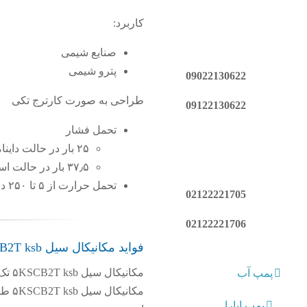
کاربرد:
صنایع شیمی
پترو شیمی
09022130622
طراحی به صورت کارترج تکی
09122130622
تحمل فشار
۲۵ بار در حالت داینامیک
۳۷٫۵ بار در حالت استاتیک
تحمل حرارت از ۵ تا ۲۵۰ درجه سانتیگراد.
02122221705
02122221706
فواید مکانیکال سیل 5KSCB2T ksb
مکان
پمپ آب
پمپ ابارا