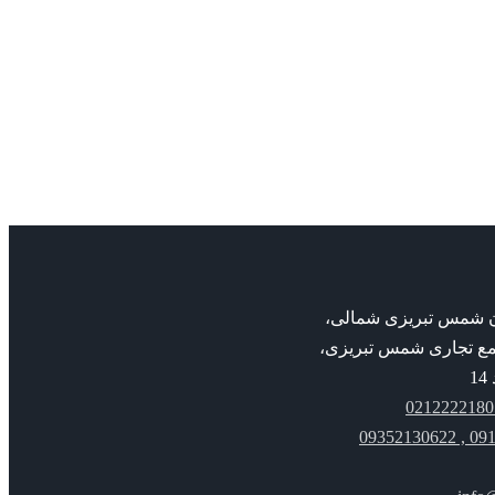
admin
5A-OM KSB
مکانیکال سیل ksb
5A-OM KSB
بان شمس تبریزی شمالی،
مع تجاری شمس تبریزی،
091221