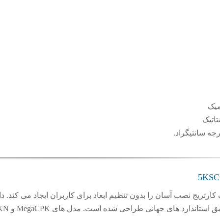
یکال سیل ۵KSCB2T ksb تک کارتریج نصب آسان را بدون تنظیم ابعاد برای کاربران ایج