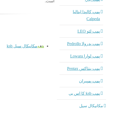
است.
پمپ کالپدا ایتالیا
Calpeda
پمپ لئو LEO
پمپ پدرولا Pedrollo
همه
مکانیکال سیل ksb
پمپ لوارا Lowara
پمپ پنتاکس Pentax
پمپ پمپیران
پمپ ksb کا اس بی
مکانیکال سیل