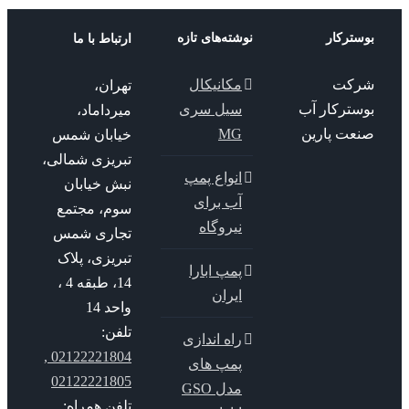
ترکار
نوشته‌های تازه
ارتباط با ما
کت
مکانیکال
تهران،
سترکار آب
سیل سری
میرداماد،
عت پارین
MG
خیابان شمس
تبریزی شمالی،
انواع پمپ
نبش خیابان
آب برای
سوم، مجتمع
نیروگاه
تجاری شمس
تبریزی، پلاک
پمپ ابارا
14، طبقه 4 ،
ایران
واحد 14
تلفن:
راه اندازی
02122221804 ,
پمپ های
02122221805
مدل GSO
تلفن همراه: