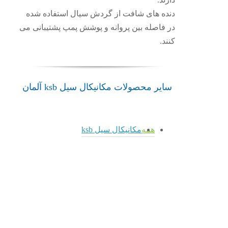
دنده های شافت از گردش سیال استفاده شده
در فاصله بین پروانه و پوشش پمپ پشتیبانی می
کنند.
سایر محصولات مکانیکال سیل ksb آلمان
همه
مکانیکال سیل ksb
admin
admin
admin
مکانیکال
سیل
4STQ
4Spider
5KSCB2T
مکانیکال
مکانیکال
سیل ksb
سیل ksb
مکانیکال
مکانیکال
سیل ksb
سیل
5KSCB2T