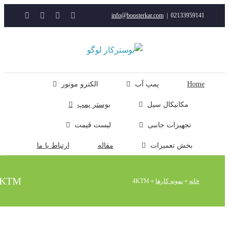
YouTube
Rss
Instagram
ایمیل
info@boosterkar.com
|
0213395914
ت
ن
ل
Hom
پمپ آب
الکترو موتور
مکانیکال سیل
بوستر پمپ
تجهیزات جانبی
لیست قیمت
بخش تعمیرات
مقاله
ارتباط با ما
4KTM
خانه
»
نمونه کارها
»
4KTM