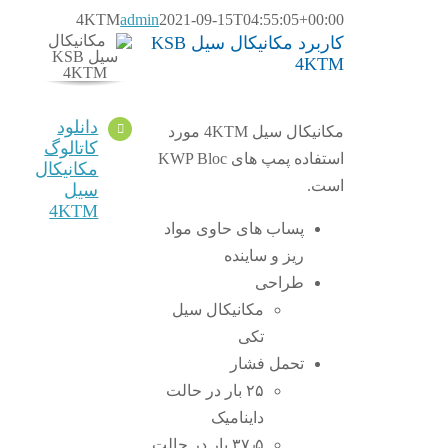
4KTM
admin
2021-09-15T04:55:05+00:00
کاربرد مکانیکال سیل KSB
4KTM
دانلود
مکانیکال سیل 4KTM مورد
کاتالوگ
استفاده پمپ های KWP Bloc
مکانیکال
است.
سیل
4KTM
پساب های حاوی مواد
ریز و ساینده
طراحی
مکانیکال سیل
تکی
تحمل فشار
۲۵ بار در حالت
داینامیک
۳۷٫۵ بار در حالت