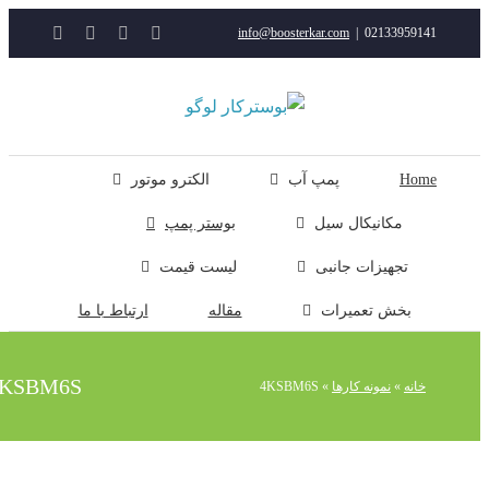
YouTube
Rss
Instagram
ایمیل
info@boosterkar.com
|
0213395914
ت
ن
ل
Hom
پمپ آب
الکترو موتور
مکانیکال سیل
بوستر پمپ
تجهیزات جانبی
لیست قیمت
بخش تعمیرات
مقاله
ارتباط با ما
4KSBM6S
خانه
»
نمونه کارها
»
4KSBM6S