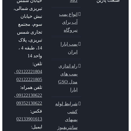
عت پارین
MG
خیابان شمس
تبریزی شمالی،
انواع پمپ
نبش خیابان
آب برای
سوم، مجتمع
نیروگاه
تجاری شمس
تبریزی، پلاک
پمپ ابارا
14، طبقه 4 ،
ایران
واحد 14
تلفن:
راه اندازی
02122221804 ,
پمپ های
02122221805
مدل GSO
تلفن همراه:
ابارا
09122130622 ,
09352130622
شرایط لوله
فکس:
کشی
02133901613
پمپهای
ایمیل:
سانتریفیوژ