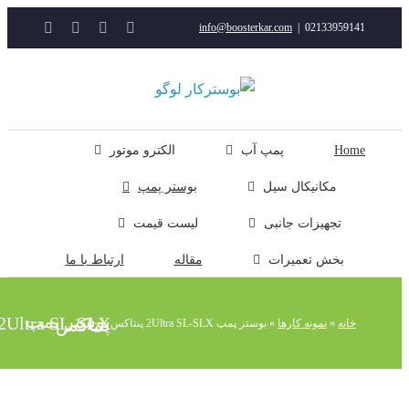
YouTube
Rss
Instagram
ایمیل
info@boosterkar.com
|
0213395914
ت
ن
ل
Hom
پمپ آب
الکترو موتور
مکانیکال سیل
بوستر پمپ
تجهیزات جانبی
لیست قیمت
بخش تعمیرات
مقاله
ارتباط با ما
بوستر پمپ 2Ultra SL-SLX پنتاکس
خانه
»
نمونه کارها
»
بوستر پمپ 2Ultra SL-SLX پنتاکس