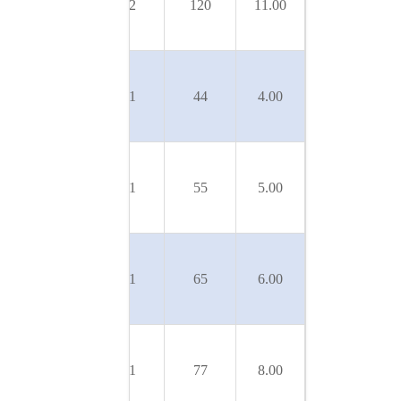
SLX-
50
22
120
11.00
550/10T
U 9SL-
SLX-
50
31
44
4.00
200/4T
U 9SL-
SLX-
50
31
55
5.00
250/5T
U 9SL-
SLX-
50
31
65
6.00
300/6T
U 9SL-
SLX-
50
31
77
8.00
400/7T