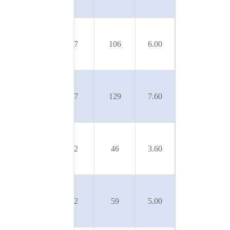
280/9T
U 5SL-
SLX-
50
17
106
6.00
300/10T
U 5SL-
SLX-
50
17
129
7.60
380/12T
U 7SL-
SLX-
50
22
46
3.60
180/4T
U 7SL-
SLX-
50
22
59
5.00
250/5T