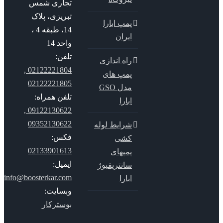
تجاری شمس
تبریزی، پلاک
پمپ ابارا
14، طبقه 4 ،
ایران
واحد 14
تلفن:
راه اندازی
02122221804 ,
پمپ های
02122221805
مدل GSO
تلفن همراه:
ابارا
09122130622 ,
09352130622
شرایط لوله
فکس:
کشی
02133901613
پمپهای
ایمیل:
سانتریفیوژ
info@boosterkar.com
ابارا
وبسایت:
بوسترکار