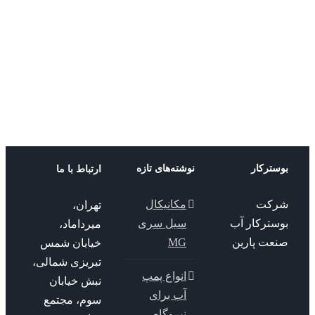
بوستر پمپ
بوستر پمپ
2Ultra L
3Ultra V
پنتاکس
پنتاکس
بوستر پمپ
بوستر پمپ
پنتاکس
پنتاکس
ترکار
نوشته‌های تازه
ارتباط با ما
کت
مکانیکال
تهران،
سترکار آب
سیل سری
میرداماد،
عت پارین
MG
خیابان شمس
تبریزی شمالی،
انواع پمپ
نبش خیابان
آب برای
سوم، مجتمع
نیروگاه