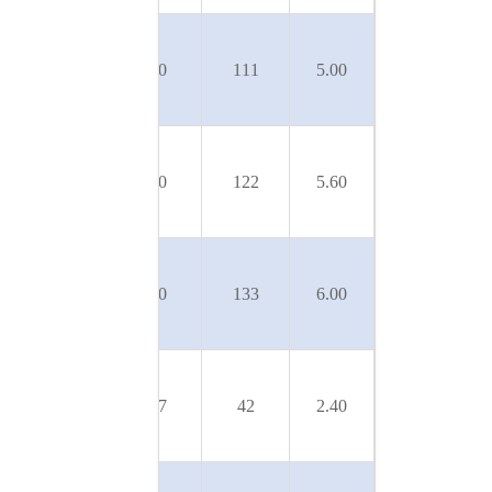
U 3SL-
SLX-
50
10
111
5.00
250/10T
U 3SL-
SLX-
50
10
122
5.60
280/11T
U 3SL-
SLX-
50
10
133
6.00
300/12T
U 5SL-
SLX-
50
17
42
2.40
120/4T
U 5SL-