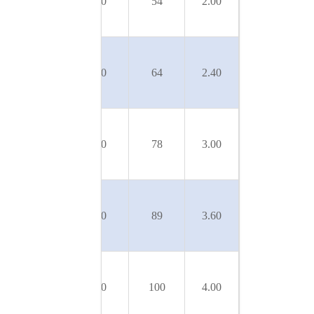
SLX-
50
10
54
2.00
100/5T
U 3SL-
SLX-
50
10
64
2.40
120/6T
U 3SL-
SLX-
50
10
78
3.00
150/7T
U 3SL-
SLX-
50
10
89
3.60
180/8T
U 3SL-
SLX-
50
10
100
4.00
200/9T