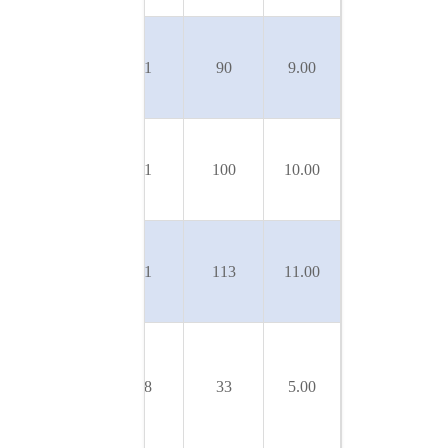
U 9SL-
SLX-
50
31
90
9.00
450/8T
U 9SL-
SLX-
50
31
100
10.00
500/9T
U 9SL-
SLX-
50
31
113
11.00
550/10T
U
18SL-
50
48
33
5.00
SLX-
250/3T