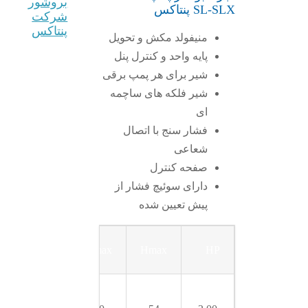
بروشور
SL-SLX پنتاکس
شرکت
پنتاکس
منیفولد مکش و تحویل
پایه واحد و کنترل پنل
شیر برای هر پمپ برقی
شیر فلکه های ساچمه
ای
فشار سنج با اتصال
شعاعی
صفحه کنترل
دارای سوئیچ فشار از
پیش تعیین شده
Model
Hz
Qmax
Hmax
HP
U 3SL-