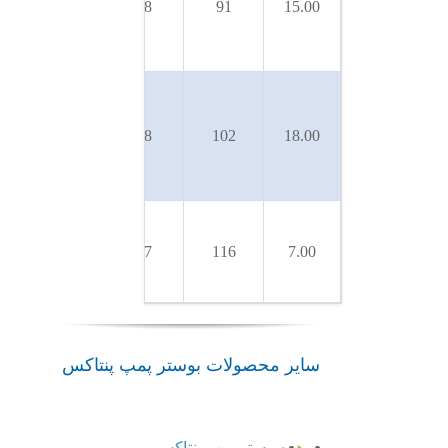
50
48
91
15.00
SLX-
750/8T
U
18SL-
50
48
102
18.00
SLX-
900/9T
U 5SL-
SLX-
50
17
116
7.00
350/11
سایر محصولات بوستر پمپ پنتاکس
بوستر
بوستر
همه
بوستر پمپ پنتاکس