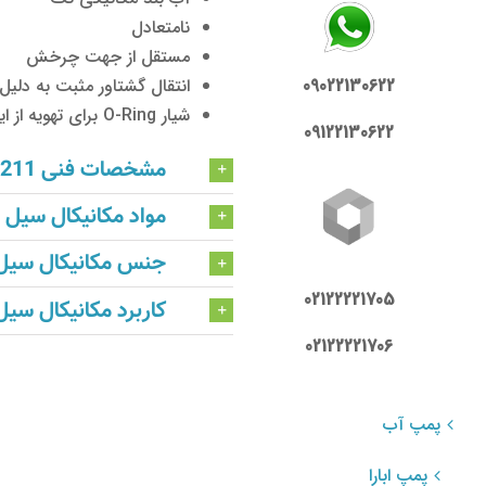
نامتعادل
مستقل از جهت چرخش
انتقال گشتاور مثبت به دلیل 
09022130622
شیار O-Ring برای تهویه از ایجاد مواد جامد جلوگیری کرده و انعطاف پذیری را تقویت می کند
09122130622
مشخصات فنی HA211
مواد مکانیکال سیل HA211
جنس مکانیکال سیل A211
02122221705
کاربرد مکانیکال سیل A211
02122221706
پمپ آب
پمپ ابارا