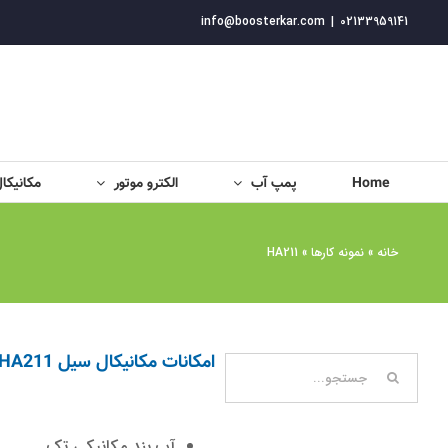
فتن
info@boosterkar.com
|
02133959141
ه
حتوا
Home
پمپ آب
الکترو موتور
مکانیکا
خانه
»
نمونه کارها
»
HA211
امکانات مکانیکال سیل HA211 بورگمن
جستجو
برای:
آب بند مکانیکی تک