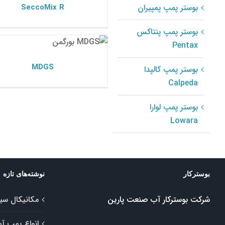
SeccoMix R
بوستر پمپ پمپیران
بوستر پمپ پنتاکس
MDGS
Pentax
مکانیکال سیل بورگمن
MDGS
بوستر پمپ کالپدا
Calpeda
بوستر پمپ لوارا
Lowara
بوسترکار
نوشته‌های تازه
شرکت بوسترکار آب صنعت پارین
مکانیکال سیل
انواع پمپ آب