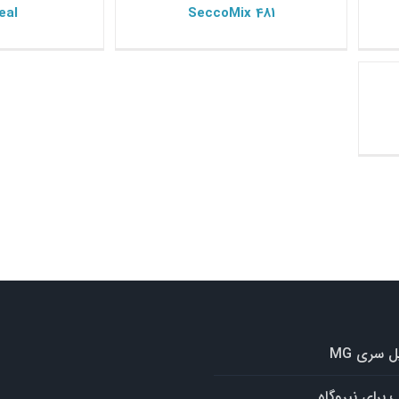
eal
SeccoMix 481
 سری MG
 برای نیروگاه