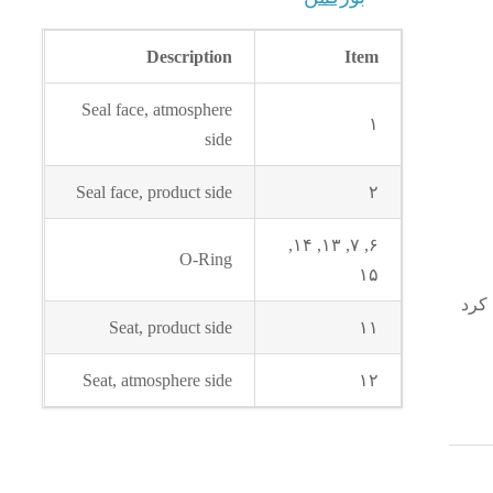
Description
Item
Seal face, atmosphere
۱
side
Seal face, product side
۲
۶, ۷, ۱۳, ۱۴,
O-Ring
۱۵
Seat, product side
۱۱
Seat, atmosphere side
۱۲