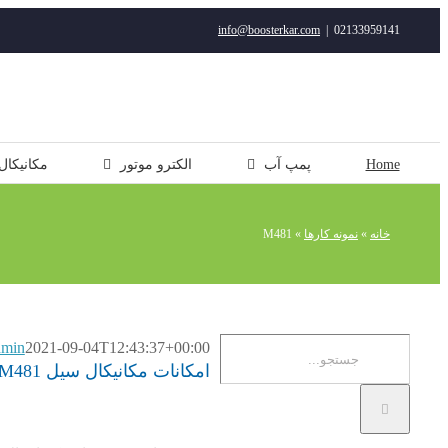
رفتن
info@boosterkar.com
|
02133959141
به
محتوا
Home
پمپ آب
الکترو موتور
مکانیکال
خانه
»
نمونه کارها
»
M481
جستجو
dmin
2021-09-04T12:43:37+00:00
امکانات مکانیکال سیل M481 بورگمن
برای: