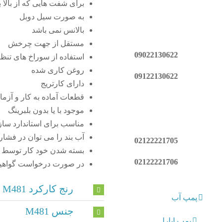
برای شفت هایی که از بالا
به صورت سیل دوبل
بالانس نمی باشد
مستقل از جهت چرخش
09022130622
استفاده از سوراخ های تنظ
روغن کاری شده
09122130622
دارای کارتریج
قطعات آماده به کار و آزم
موجود با یا بدون بلبرینگ
مناسب برای استاندارد سا
آب بند را می توان در فشار و سرعت چر
02122221705
بسته شدن خود کار توسط
02122221706
در صورت درخواست گواهینامه 
رنج کارکرد M481
پمپ آب
جنس M481
پمپ ابارا