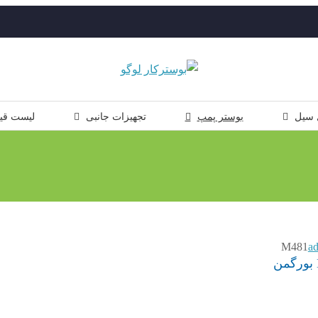
 سیل
بوستر پمپ
تجهیزات جانبی
لیست قی
M481
a