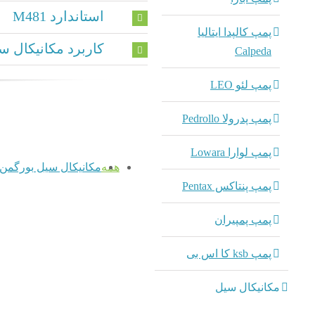
استاندارد M481
پمپ کالپدا ایتالیا
کاربرد مکانیکال سیل 1
Calpeda
پمپ لئو LEO
پمپ پدرولا Pedrollo
پمپ لوارا Lowara
همه
مکانیکال سیل بورگمن
پمپ پنتاکس Pentax
پمپ پمپیران
پمپ ksb کا اس بی
مکانیکال سیل