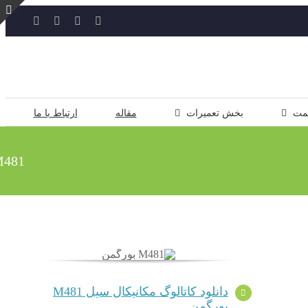
YouTube
Rss
Instagram
ایمیل
ت
ن
ل
مت
بخش تعمیرات
مقاله
ارتباط با ما
481
دانلود کاتالوگ مکانیکال سیل M481
بورگمن