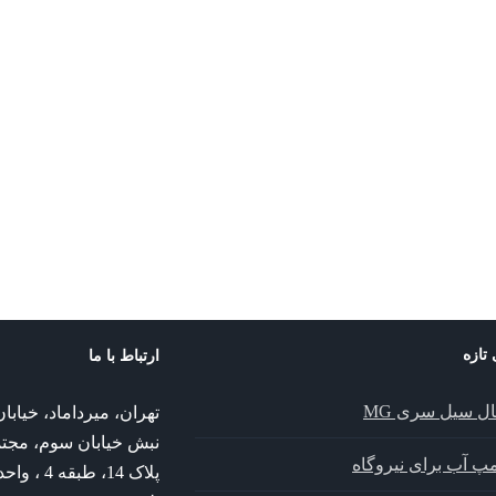
aseal
CobaDGS – Zero
 تازه
ارتباط با ما
ال سیل سری MG
تهران، میرداماد، خیا
نبش خیابان سوم، مجت
پمپ آب برای نیروگاه
پلاک 14، طبقه 4 ، واحد 14