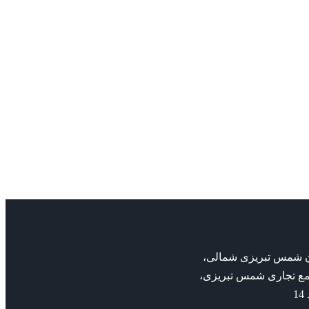
SeccoMix 481
Cob
admin
MDGS
مکانیکال سیل بورگمن
MDGS
بان شمس تبریزی شمالی،
مع تجاری شمس تبریزی،