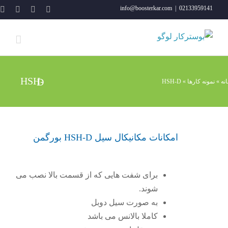
فتن
YouTube
Rss
Instagram
ا
info@boosterkar.com
|
02133959141
ه
حتوا
HSH-D
نه
»
نمونه کارها
»
HSH-D
امکانات مکانیکال سیل HSH-D بورگمن
برای شفت هایی که از قسمت بالا نصب می
شوند.
به صورت سیل دوبل
کاملا بالانس می باشد