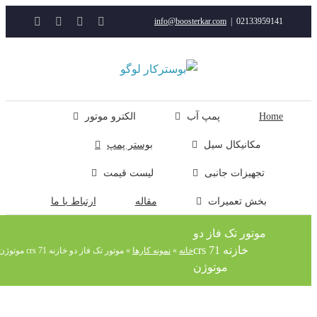
YouTube
Rss
Instagram
ایمیل
info@boosterkar.com
|
0213395914
ت
ن
ل
Hom
پمپ آب
الکترو موتور
مکانیکال سیل
بوستر پمپ
تجهیزات جانبی
لیست قیمت
بخش تعمیرات
مقاله
ارتباط با ما
موتور تک فاز دو
خازنه crs 71
خانه
»
نمونه کارها
»
موتور تک فاز دو خازنه crs 71 موتوژن
موتوژن