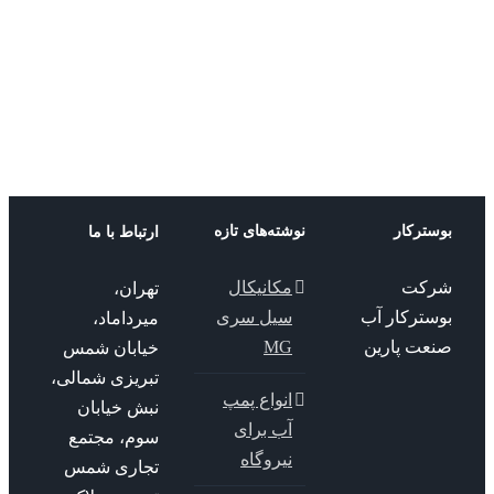
خازنه
crs
56
ترکار
نوشته‌های تازه
ارتباط با ما
کت
مکانیکال
تهران،
سترکار آب
سیل سری
میرداماد،
عت پارین
MG
خیابان شمس
تبریزی شمالی،
انواع پمپ
نبش خیابان
آب برای
سوم، مجتمع
نیروگاه
تجاری شمس