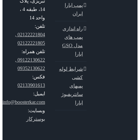
تبریزی، پلاک
پمپ ابارا
14، طبقه 4 ،
ایران
واحد 14
تلفن:
راه اندازی
02122221804 ,
پمپ های
02122221805
مدل GSO
تلفن همراه:
ابارا
09122130622 ,
09352130622
شرایط لوله
فکس:
کشی
02133901613
پمپهای
ایمیل:
سانتریفیوژ
info@boosterkar.com
ابارا
وبسایت:
بوسترکار