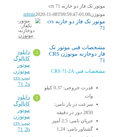
موتور تک فاز دو خازنه crs 71
موتوژن
2020-11-08T09:59:47-01:00
admin
موتور تک فاز دو خازنه crs
71
مشخصات فنی موتور تک
دانلود
فاز دوخازنه موتوژن CRS
کاتالوگ
71
موتور
موتوژن
مشخصات فنی CRS 71-2A
تیپ crs
71 2a
قدرت خروجی: 0.37 کیلو
وات
دانلود
کاتالوگ
سرعت در بار نامی:
موتور
2850 دور در دقیقه
موتوژن
جریان نامی: 2.5 آمپر
تیپ crs
گشتاور نامی: 1.24
71 2b