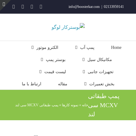
فتن
YouTube
Rss
Instagram
ایمیل
info@boosterkar.com
|
02133959141
ه
ت
حتوا
ن
ل
Home
پمپ آب
الکترو موتور
مکانیکال سیل
بوستر پمپ
تجهیزات جانبی
لیست قیمت
بخش تعمیرات
مقاله
ارتباط با ما
پمپ طبقاتی
MCXV سی
خانه
»
نمونه کارها
»
پمپ طبقاتی MCXV سی لند
لند