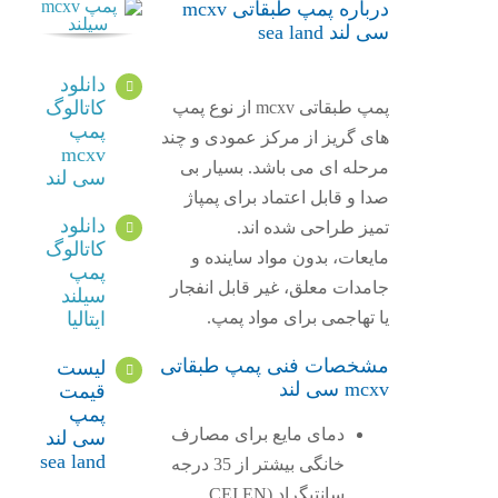
درباره پمپ طبقاتی mcxv
سی لند sea land
دانلود
کاتالوگ
پمپ طبقاتی mcxv از نوع پمپ
پمپ
های گریز از مرکز عمودی و چند
mcxv
مرحله ای می باشد. بسیار بی
سی لند
صدا و قابل اعتماد برای پمپاژ
دانلود
تمیز طراحی شده اند.
کاتالوگ
مایعات، بدون مواد ساینده و
پمپ
جامدات معلق، غیر قابل انفجار
سیلند
یا تهاجمی برای مواد پمپ.
ایتالیا
مشخصات فنی پمپ طبقاتی
لیست
mcxv سی لند
قیمت
پمپ
دمای مایع برای مصارف
سی لند
sea land
خانگی بیشتر از 35 درجه
سانتیگراد (CEI EN