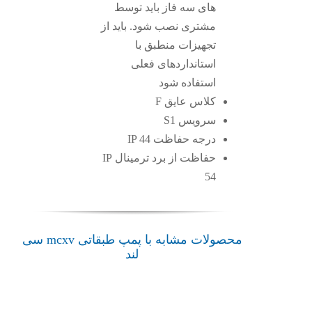
های سه فاز باید توسط
مشتری نصب شود. باید از
تجهیزات منطبق با
استانداردهای فعلی
استفاده شود
کلاس عایق F
سرویس S1
درجه حفاظت IP 44
حفاظت از برد ترمینال IP
54
پمپ
پمپ
محصولات مشابه با پمپ طبقاتی mcxv سی
طبقاتی
لند
طبقاتی
پمپ
پمپ
افقی
OMKV
طبقاتی
طبقاتی
MK
سی لند
MCXV
omk
سی لند
Sea-
سی لند
سی لند