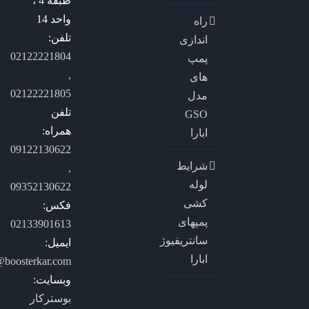
طبقه 4 ،
واحد 14
راه
تلفن:
اندازی
02122221804
پمپ
,
های
02122221805
مدل
تلفن
GSO
همراه:
ابارا
09122130622
شرایط
,
لوله
09352130622
کشی
فکس:
پمپهای
02133901613
سانتریفیوژ
ایمیل:
ابارا
@boosterkar.com
وبسایت:
بوسترکار