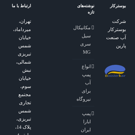
بوسترکار
نوشته‌های
ارتباط با ما
تازه
شرکت
تهران،
مکانیکال
بوسترکار
میرداماد،
سیل
آب صنعت
خیابان
سری
پارین
شمس
MG
تبریزی
شمالی،
انواع
نبش
پمپ
خیابان
آب
سوم،
برای
مجتمع
نیروگاه
تجاری
شمس
پمپ
تبریزی،
ابارا
پلاک 14،
ایران