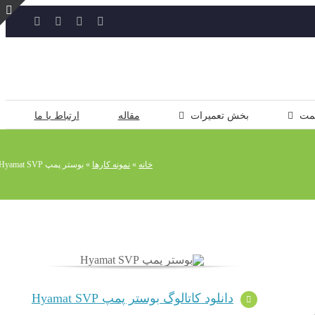
YouTube
Rss
Instagram
ایمیل
ت
ن
ل
مت
بخش تعمیرات
مقاله
ارتباط با ما
خانه
»
نمونه کارها
»
بوستر پمپ Hyamat SVP
دانلود کاتالوگ بوستر پمپ Hyamat SVP
ی