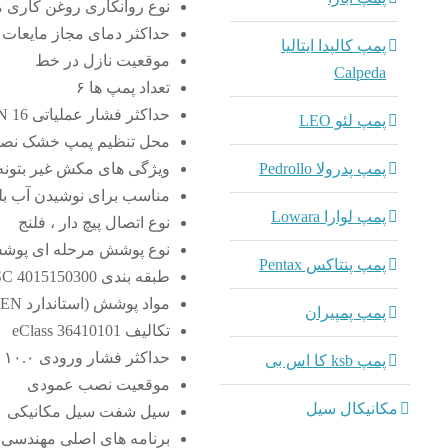
نوع روانکاری روغن کاری
حداکثر دمای مجاز مایعات ۷۰.۰ (° C)
پمپ کالپدا ایتالیا
موقعیت نازل در خط
Calpeda
تعداد پمپ ها ۶
حداکثر فشار عملیاتی PN 16
پمپ لئو LEO
محل تنظیم پمپ خشک نص
ویژگی های مکش غیر بتونه
پمپ پدرولا Pedrollo
مناسب برای نوشیدن آب بل
پمپ لوارا Lowara
نوع اتصال پیچ دار ، فلنج
نوع پوشش مرحله ای پوشش 
پمپ پنتاکس Pentax
طبقه بندی UNSPSC 4015150300
مواد پوشش (استاندارد EN) 1.4301
پمپ پمپیران
تکالیف eClass 36410101
حداکثر فشار ورودی ۱۰.۰ (نوار)
پمپ ksb کا اس بی
موقعیت نصب عمودی
مکانیکال سیل
سیل شفت سیل مکانیکی
برنامه های اصلی مهندسی ص