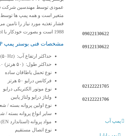
1988 است و بصورت خودکار با BoosterControl و PumpDrive است.
09022130622
مشخصات فنی بوستر پمپ Hyamat SVP
09122130622
حداکثر ارتفاع آب: (۵۰Hz) 0.0 – 660.0 (m³ / h)
حداکثر طول: (۵۰ هرتز) ۶.۰ – ۱۶۰.۰ (متر)
نوع تحمل یاطاقان ساده
فرکانس درایو ۵۰ هرتز
02122221705
نوع موتور الکتریکی درایو
ولتاژ درایو ولتاژ پایین
02122221706
نوع اولین پروانه بسته / ش
سایر انواع پروانه بسته / 
پمپ آب
مواد پروانه (استاندارد EN) 1.4301
نوع اتصال مستقیم
پمپ ابارا