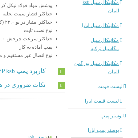
مکانیکال سیل ksb
پوشش مواد فولاد نیکل کر
آلمان
حداکثر فشار سمت تخلیه ۱۶.۰ (نوار)
حداکثر امتیاز درایو ۲۲.۰ (کیلووات)
مکانیکال سیل ابارا
نوع نصب ثابت
حداکثر سرعت چرخش ۳۰۰۰.۰ (۱ در دقیقه)
مکانیکال سیل
پمپ آماده به کار
مگاسیل ترکیه
نوع اتصال غیر مستقیم و 
مکانیکال سیل بورگمن
کاربرد پمپ Hyamat SVP ksb
آلمان
نکات ضروری در هن
لیست قیمت
لیست قیمت ابارا
بوستر پمپ
بوستر پمپ ابارا
همه
پمپ ksb