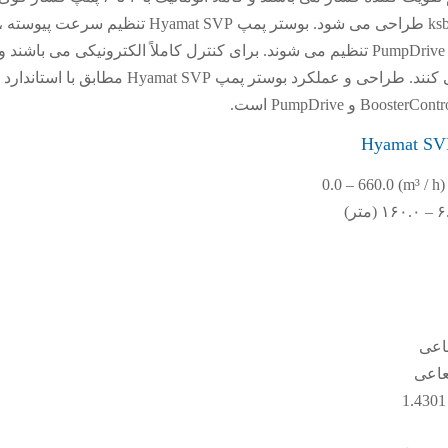
عمودی توسط مهندسین شرکت ksb طراحی می شود. بوستر پمپ Hyamat SVP تنظیم سرعت پیوسته 
متغیر است و همه پمپ ها توسط PumpDrive تنظیم می شوند. برای کنترل کاملاً الکترونیکی می باشند و
عاعی
شعاعی