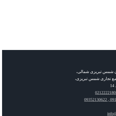
پمپ خطی ILNS
پمپ ksb
پمپ خطی ILNS
بان شمس تبریزی شمالی،
مع تجاری شمس تبریزی،
091221
info