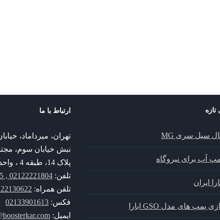
پمپ خطی ILNE
پمپ Vitastage KSB
پمپ ksb
پمپ ksb
پمپ خطی ILNE
پمپ Vitastage KSB
 تازه
ارتباط با ما
ال سیل سری MG
تهران، میرداماد، خیا
نبش خیابان سوم، مجت
پمپ آب برای نیروگاه
پلاک 14، طبقه 4 ، واحد 14
تلفن:
02122221804 , 02122221805
را ایران
تلفن همراه:
30622 , 09352130622
فکس:
02133901613
زی پمپ های مدل GSO ابارا
ایمیل:
@boosterkar.com