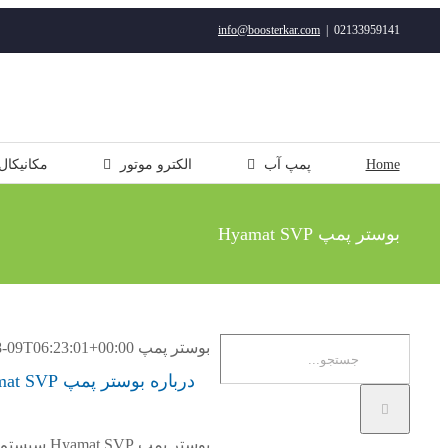
رفتن
info@boosterkar.com
|
02133959141
به
محتوا
Home
پمپ آب
الکترو موتور
مکانیکال
بوستر پمپ Hyamat SVP
جستجو
بوستر پمپ Hyamat SVP
8-09T06:23:01+00:00
برای:
درباره بوستر پمپ Hyamat SVP