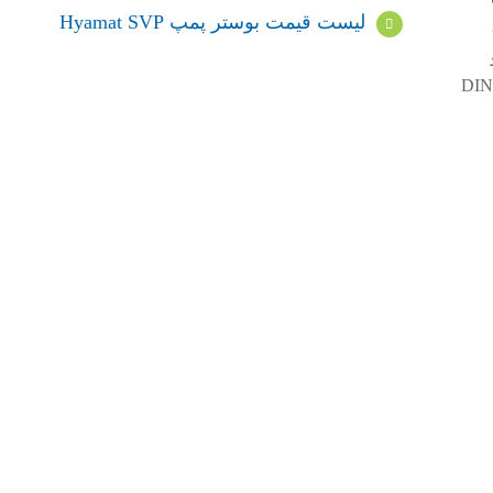
لیست قیمت بوستر پمپ Hyamat SVP
،
فشار تغذیه مورد نیاز را تامین می کنند. طراحی و عملکرد بوستر پمپ Hyamat SVP مطابق با استاندارد DIN