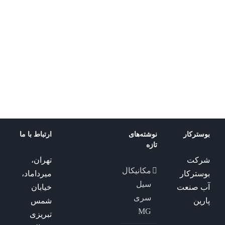
ksb
پمپ
پمپ
پمپ
پمپ
خطی
Vitastage
خطی
Hya-
Solo
ILNS
KSB
ILNE
DSV
بوسترکار
نوشته‌های
ارتباط با ما
تازه
شرکت
تهران،
مکانیکال
بوسترکار
میرداماد،
سیل
آب صنعت
خیابان
سری
پارین
شمس
MG
تبریزی