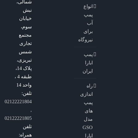
شمالی،
انواع
نبش
پمپ
خیابان
آب
سوم،
برای
مجتمع
نیروگاه
تجاری
شمس
پمپ
تبریزی،
ابارا
پلاک 14،
ایران
طبقه 4 ،
واحد 14
راه
تلفن:
اندازی
02122221804
پمپ
,
های
02122221805
مدل
تلفن
GSO
همراه:
ابارا