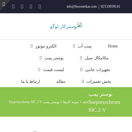
فتن
YouTube
Rss
Instagram
ایمیل
info@boosterkar.com
|
02133959141
ه
ت
حتوا
ن
ل
Home
پمپ آب
الکترو موتور
مکانیکال سیل
بوستر پمپ
تجهیزات جانبی
لیست قیمت
بخش تعمیرات
مقاله
ارتباط با ما
بوستر پمپ
Surpresschrom
خانه
»
نمونه کارها
»
بوستر پمپ Surpresschrom SIC.2 V
SIC.2 V