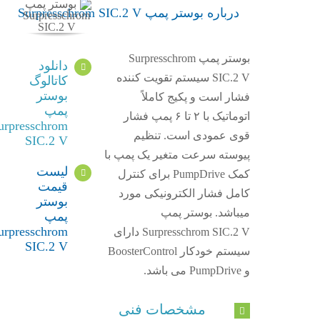
درباره بوستر پمپ Surpresschrom SIC.2 V
بوستر پمپ Surpresschrom
دانلود
SIC.2 V سیستم تقویت کننده
کاتالوگ
بوستر
فشار است و پکیج کاملاً
پمپ
اتوماتیک با ۲ تا ۶ پمپ فشار
urpresschrom
قوی عمودی است. تنظیم
SIC.2 V
پیوسته سرعت متغیر یک پمپ با
لیست
کمک PumpDrive برای کنترل
قیمت
کامل فشار الکترونیکی مورد
بوستر
میباشد. بوستر پمپ
پمپ
urpresschrom
Surpresschrom SIC.2 V دارای
SIC.2 V
سیستم خودکار BoosterControl
و PumpDrive می باشد.
مشخصات فنی