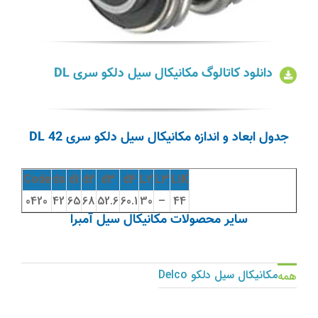
دانلود کاتالوگ مکانیکال سیل دلکو سری DL
جدول ابعاد و اندازه مکانیکال سیل دلکو سری DL 42
Code
ds
d1
d2
d3
d4
L2
L3
L1K
0420
42
65
68
52.6
60.1
30
–
44
سایر محصولات مکانیکال سیل آمبرا
مکانیکال سیل دلکو سری
مکانیکال سیل دلکو سری
مکانیکال سیل دلکو Delco
همه
DL 14
DL 10
مکانیکال سیل دلکو Delco
مکانیکال سیل دلکو Delco