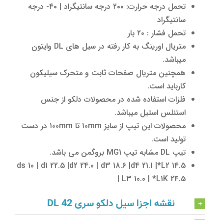
تحمل درجه حرارت: ۲۰۰ درجه سانتیگراد | ۴۰- درجه
سانتیگراد
تحمل فشار : ۲۰ بار
متریال اورینگ به کار رفته در سیل های DL وایتون
میباشد.
همچنین متریال صفحات ثابت و متحرک سیلیکون
کارباید است.
فلزات استفاده شده در محصولات دلکو از جنس
استنلس استیل میباشد.
محصولات این تیپ از سایز ۱۰mm تا ۱۰۰mm در دست
تولید است.
تیپ DL مشابه تیپ MG1 بروگمن می باشد.
ds 10 | d1 22.5 |d2 24.0 | d3 18.6 |d4 21.1 |*L2 14.5
| L3 10.0 | *L1K 24.5
نقشه اجزا سیل دلکو سری DL 42