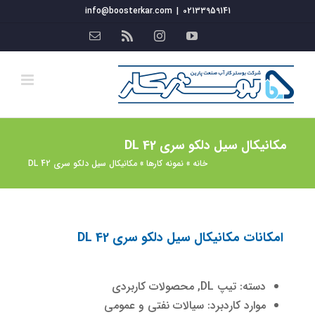
فتن
info@boosterkar.com
|
02133959141
ه
YouTube
Instagram
Rss
ایمیل
حتوا
مکانیکال سیل دلکو سری DL 42
خانه
»
نمونه کارها
»
مکانیکال سیل دلکو سری DL 42
امکانات مکانیکال سیل دلکو سری DL 42
دسته: تیپ DL, محصولات کاربردی
موارد کاردبرد: سیالات نفتی و عمومی