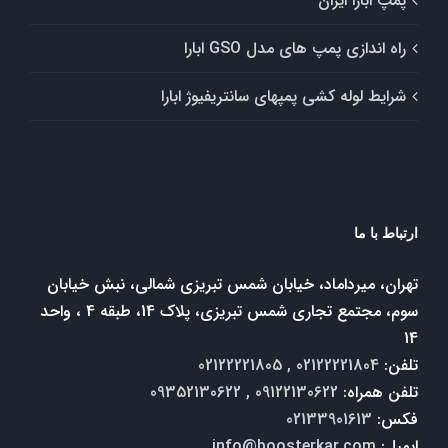
پمپ ابارا ایران
راه اندازی پمپ های مدل GSO ابارا
شرایط لوله کشی پمپهای سانتریفیوژ ابارا
ارتباط با ما
تهران، میرداماد، خیابان شمس تبریزی شمالی، نبش خیابان
سوم، مجتمع تجاری شمس تبریزی، پلاک 14، طبقه 4 ، واحد
14
تلفن:
02122221804 , 02122221805
تلفن همراه:
09122130622 , 09352130622
فکس:
02133901613
ایمیل:
info@boosterkar.com