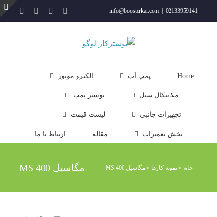
فتن
YouTube
Rss
Instagram
ایمیل
info@boosterkar.com
|
02133959141
ه
ت
حتوا
ن
ل
Home
پمپ آب
الکترو موتور
مکانیکال سیل
بوستر پمپ
تجهیزات جانبی
لیست قیمت
بخش تعمیرات
مقاله
ارتباط با ما
مگاسیل MS 400
خانه
»
نمونه کارها
»
مگاسیل MS 400