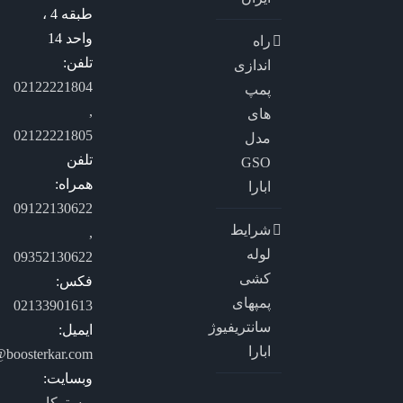
طبقه 4 ،
واحد 14
راه
تلفن:
اندازی
02122221804
پمپ
,
های
02122221805
مدل
تلفن
GSO
همراه:
ابارا
09122130622
شرایط
,
لوله
09352130622
کشی
فکس:
پمپهای
02133901613
سانتریفیوژ
ایمیل:
ابارا
@boosterkar.com
وبسایت:
بوسترکار