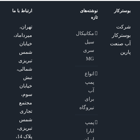
بوسترکار
نوشته‌های
ارتباط با ما
تازه
شرکت
تهران،
مکانیکال
بوسترکار
میرداماد،
سیل
آب صنعت
خیابان
سری
پارین
شمس
MG
تبریزی
شمالی،
انواع
نبش
پمپ
خیابان
آب
سوم،
برای
مجتمع
نیروگاه
تجاری
شمس
پمپ
تبریزی،
ابارا
پلاک 14،
ایران