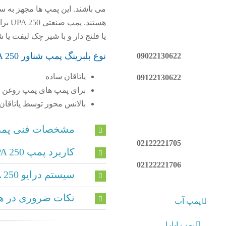
می باشند. این پمپ ها مجهز به س
هستند. پمپ صنعتی UPA 250
یا فلنج دار و با شیر چک لیفت یا
نوع بلبرینگ پمپ شناور UPA 250
09022130622
یاتاقان ساده
09122130622
برای پمپ های پمپ روغن کا
بالانس محور توسط یاتاقان 
مشخصات فنی پمپ A 250
02122221705
کاربرد پمپ UPA 250
02122221706
سیستم درایو UPA 250
نکات ضروری در هن
پمپ آب
پمپ ابارا