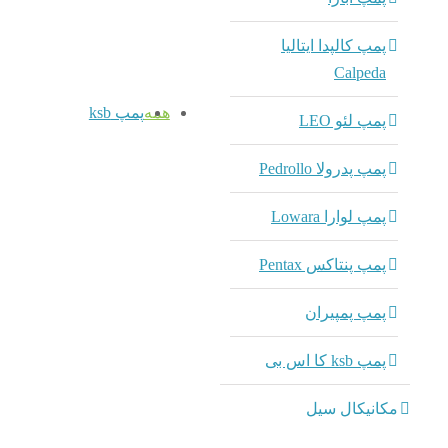
پمپ کالپدا ایتالیا
Calpeda
همه
پمپ ksb
پمپ لئو LEO
پمپ پدرولا Pedrollo
پمپ لوارا Lowara
پمپ پنتاکس Pentax
پمپ پمپیران
پمپ ksb کا اس بی
مکانیکال سیل