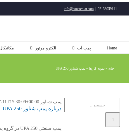
رفتن
info@boosterkar.com
|
02133959141
به
محتوا
Home
پمپ آب
الکترو موتور
مکانیکال
خانه
»
نمونه کارها
»
پمپ شناور UPA 250
جستجو
پمپ شناور UPA 250
7-11T15:30:09+00:00
درباره پمپ شناور UPA 250
برای:
پمپ صنعتی UPA 250 در گروه
پم