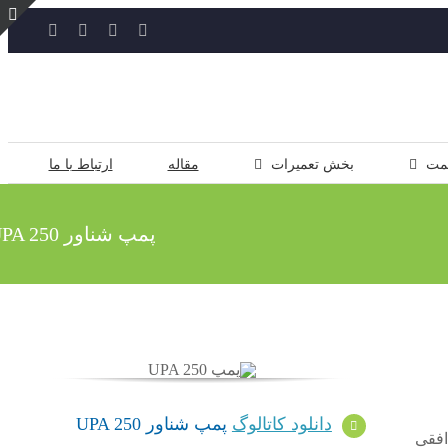
YouTube
Rss
Instagram
ایمیل
ت
ن
ل
مت
بخش تعمیرات
مقاله
ارتباط با ما
پمپ شناور UPA 250
دانلود کاتالوگ
پمپ شناور UPA 250
افقی