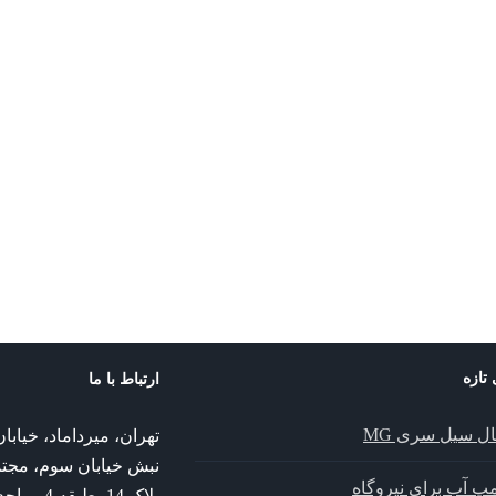
پمپ ksb
پمپ ksb
پمپ Hya-Solo DSV
پمپ خطی LNCE
admin
پمپ خطی ILNE
پمپ Vitastage KSB
پمپ ksb
پمپ ksb
پمپ خطی ILNE
پمپ Vitastage KSB
 تازه
ارتباط با ما
ال سیل سری MG
تهران، میرداماد، خیا
نبش خیابان سوم، مجت
پمپ آب برای نیروگاه
پلاک 14، طبقه 4 ، واحد 14