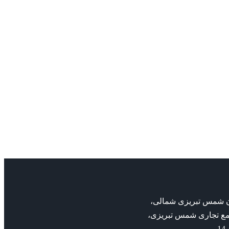
پمپ ksb
I
پمپ Rotex Ksb
admin
admin
پمپ خطی ILNS
پمپ ksb
پمپ خطی ILNS
بان شمس تبریزی شمالی،
مع تجاری شمس تبریزی،