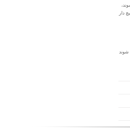
وند،
 پیچ دار
 شوند