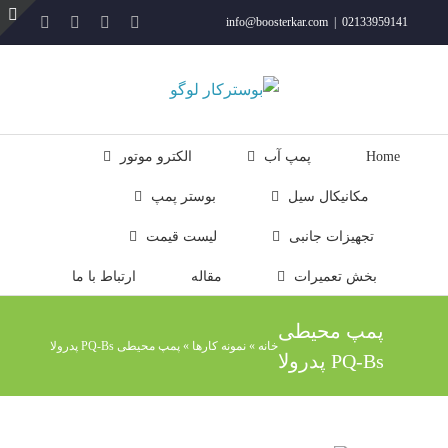
فتن
YouTube
Rss
Instagram
ایمیل
info@boosterkar.com
|
02133959141
ه
ت
حتوا
ن
ل
Home
پمپ آب
الکترو موتور
مکانیکال سیل
بوستر پمپ
تجهیزات جانبی
لیست قیمت
بخش تعمیرات
مقاله
ارتباط با ما
پمپ محیطی
خانه
»
نمونه کارها
»
پمپ محیطی PQ-Bs پدرولا
PQ-Bs پدرولا