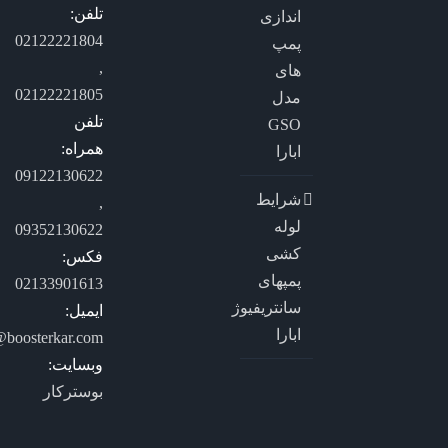
تلفن:
اندازی
02122221804
پمپ
,
های
02122221805
مدل
تلفن
GSO
همراه:
ابارا
09122130622
شرایط
,
لوله
09352130622
کشی
فکس:
پمپهای
02133901613
سانتریفیوژ
ایمیل:
ابارا
@boosterkar.com
وبسایت:
بوسترکار