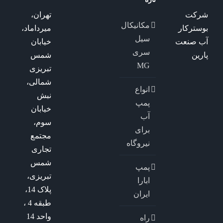
شرکت
تهران،
مکانیکال
بوسترکار
میرداماد،
سیل
آب صنعت
خیابان
سری
پارین
شمس
MG
تبریزی
شمالی،
انواع
نبش
پمپ
خیابان
آب
سوم،
برای
مجتمع
نیروگاه
تجاری
شمس
پمپ
تبریزی،
ابارا
پلاک 14،
ایران
طبقه 4 ،
واحد 14
راه