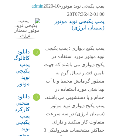
پمپ پکیجی نوید موتور
2020-10-
admin
28T07:36:42-01:00
پمپ پکیجی نوید موتور
(سمنان انرژی)
پمپ پکیج دیواری : پمپ پکیجی
دانلود
نوید موتور مورد استفاده در
کاتالوگ
پمپ
پکیج دیواری می باشند که جهت
پکیجی
تامین فشار سیال گرم به
نوید
منظور گرمایش محیط و یا آب
موتور
بهداشتی مورد استفاده در
دانلود
حمام و یا دستشویی می باشند.
منحنی
پمپ پکیج دیواری نوید موتور
کارکرد
(سمنان انرژی) در سه سرعت
پمپ
پکیجی
متفاوت کار میکنند و دارای
نوید
حداکثر مشخصات هیدرولیکی 3
موتور