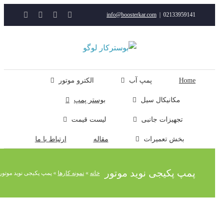
YouTube
Rss
Instagram
ایمیل
info@boosterkar.com
|
0213395914
ت
ن
ل
Hom
پمپ آب
الکترو موتور
مکانیکال سیل
بوستر پمپ
تجهیزات جانبی
لیست قیمت
بخش تعمیرات
مقاله
ارتباط با ما
مپ پکیجی نوید موتور
خانه
»
نمونه کارها
»
پمپ پکیجی نوید موتور