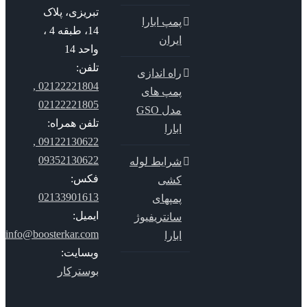
تبریزی، پلاک
پمپ ابارا
14، طبقه 4 ،
ایران
واحد 14
تلفن:
راه اندازی
02122221804 ,
پمپ های
02122221805
مدل GSO
تلفن همراه:
ابارا
09122130622 ,
09352130622
شرایط لوله
فکس:
کشی
02133901613
پمپهای
ایمیل:
سانتریفیوژ
info@boosterkar.com
ابارا
وبسایت:
بوسترکار