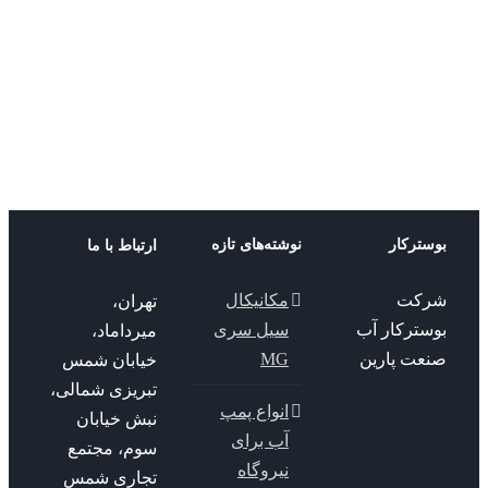
سیرکولاتور
موتور
خطی
نوید
موتور
ترکار
نوشته‌های تازه
ارتباط با ما
کت
مکانیکال
تهران،
سترکار آب
سیل سری
میرداماد،
عت پارین
MG
خیابان شمس
تبریزی شمالی،
انواع پمپ
نبش خیابان
آب برای
سوم، مجتمع
نیروگاه
تجاری شمس