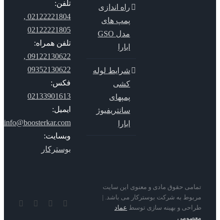
تلفن:
راه اندازی
02122221804 ,
پمپ های
02122221805
مدل GSO
تلفن همراه:
ابارا
09122130622 ,
09352130622
شرایط لوله
فکس:
کشی
02133901613
پمپهای
ایمیل:
سانتریفیوژ
info@boosterkar.com
ابارا
وبسایت:
بوسترکار
می حقوق مادی و معنوی این سایت
وط به شرکت بوسترکار می باشد. |
YouTube
Rss
Instagram
ایمیل
حی و بهینه سازی توسط
عماد
صومی