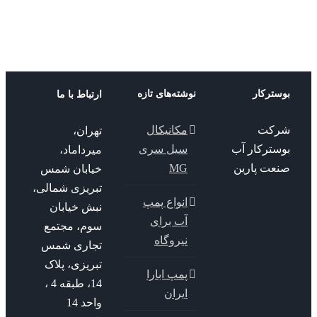
ترکار
نوشته‌های تازه
ارتباط با ما
کت
مکانیکال
تهران،
سترکار آب
سیل سری
میرداماد،
عت پارین
MG
خیابان شمس
تبریزی شمالی،
انواع پمپ
نبش خیابان
آب برای
سوم، مجتمع
نیروگاه
تجاری شمس
تبریزی، پلاک
پمپ ابارا
14، طبقه 4 ،
ایران
واحد 14