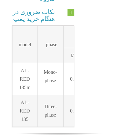
نکات ضروری در
هنگام خرید پمپ
power
perfo
model
phase
kW
HP
Q
AL-
20
Mono-
RED
0.75
1
–
phase
135m
160
AL-
20
Three-
RED
0.75
1
–
phase
135
160