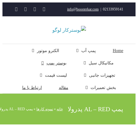
YouTube
Rss
Instagram
ایمیل
info@boosterkar.com
|
0213395914
ت
ن
ل
Hom
پمپ آب
الکترو موتور
مکانیکال سیل
بوستر پمپ
تجهیزات جانبی
لیست قیمت
بخش تعمیرات
مقاله
ارتباط با ما
پ AL – RED پدرولا
خانه
»
نمونه کارها
»
پمپ AL – RED پدرولا