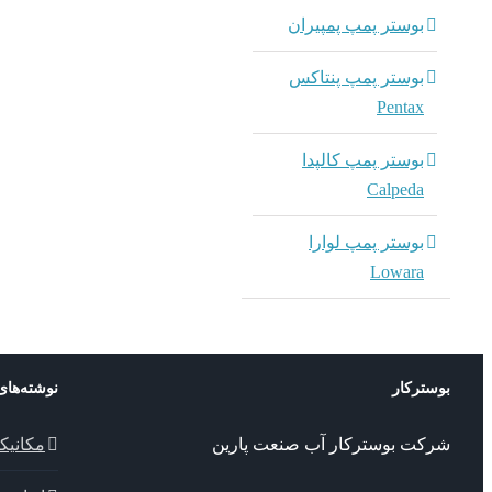
بوستر پمپ پمپیران
بوستر پمپ پنتاکس
Pentax
بوستر پمپ کالپدا
Calpeda
بوستر پمپ لوارا
Lowara
بوسترکار
نوشته‌های
شرکت بوسترکار آب صنعت پارین
مکانیک