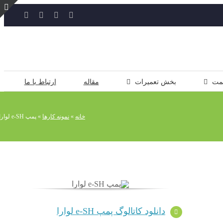
YouTube
Rss
Instagram
ایمیل
ت
ن
ل
مت
بخش تعمیرات
مقاله
ارتباط با ما
خانه
»
نمونه کارها
»
پمپ e-SH لوارا
دانلود کاتالوگ پمپ e-SH لوارا