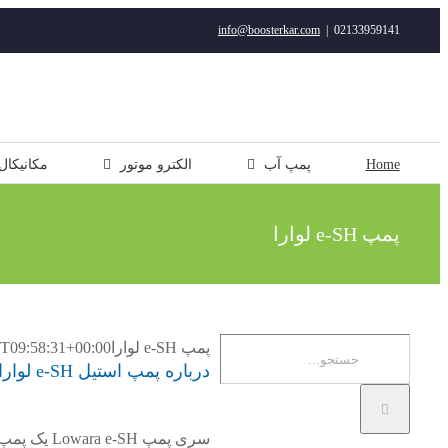
رفتن
info@boosterkar.com
|
02133959141
به
محتوا
Home
پمپ آب
الکترو موتور
مکانیکال
پمپ e-SH لوارا
جستجو
پمپ e-SH لوارا
T09:58:31+00:00
درباره پمپ استیل e-SH لوارا
برای: