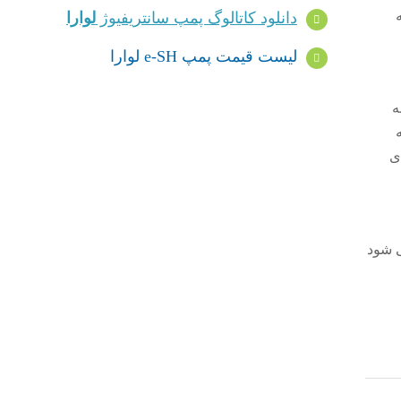
ه
دانلود کاتالوگ پمپ سانتریفیوژ
لوارا
لیست قیمت پمپ e-SH لوارا
 IE3 پایه هزینه
Hy ، وظیفه
50 باعث کاهش 85 درصدی
اعث می شود