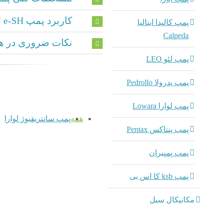
کاربرد پمپ e-SH لوارا
پمپ کالپدا ایتالیا
Calpeda
نکات ضروری در هن
پمپ لئو LEO
پمپ پدرولا Pedrollo
پمپ لوارا Lowara
همه
پمپ سانتریفیوژ لوارا
پمپ پنتاکس Pentax
پمپ پمپیران
پمپ ksb کا اس بی
مکانیکال سیل