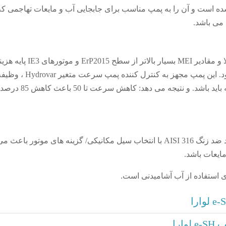
ل AISI 316 ساخته شده است و آن را به پمپ مناسب برای جابجایی آب و مایعات تهاجمی ک
 می باشد.
پمپ e-SH هیدرولیک با بازدهی بالا و مقادیر MEI بسیار بالاتر از سطح ErP2015 و موتورهای
های بسیار پایین کار منجر می شود. این پمپ مجهز به کنترل کننده پمپ سرعت متغیر drovar
همیشه دقیقا همان جایی است که باید باشد. و نتیجه می دهد: کاهش سرعت تا 
پمپ و پروانه ساخته شده از فولاد ضد زنگ AISI 316 با انتخاب سیل مکانیکی/ گزینه های موتور ب
ارا