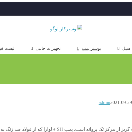
 سیل
بوستر پمپ
تجهیزات جانبی
لیست قی
admin
2021-09-29
سری پمپ Lowara e-SH یک پمپ گریز از مرکز تک پروانه است. پمپ e-SH لوارا که از فولاد ضد زنگ به