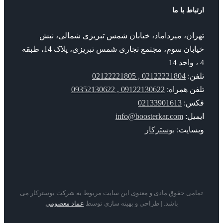
باط با ما
ران، میرداماد، خیابان شمس تبریزی شمالی، نبش
خیابان سوم، مجتمع تجاری شمس تبریزی، پلاک 14، طبقه
فن:
02122221804 , 02122221805
فن همراه:
09122130622 , 09352130622
س:
02133901613
میل:
info@boosterkar.com
سایت:
بوسترکار
امی حقوق مادی و معنوی این سایت مربوط به شرکت بوسترکار می
باشد. | طراحی و بهینه سازی توسط
عماد معصومی