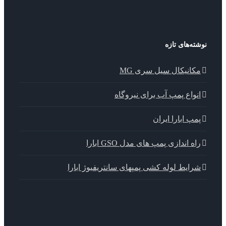
ته‌های تازه
کانیکال سیل سری MG
نواع پمپ آب برای نیروگاه
مپ ابارا ایران
اه اندازی پمپ های مدل GSO ابارا
رایط لوله کشی پمپهای سانتریفیوژ ابارا