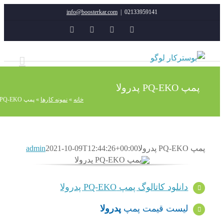
info@boosterkar.com
|
02133959141
YouTube
Instagram
Rss
ایمیل
پ PQ-EKO پدرولا
خانه
»
نمونه کارها
»
پمپ PQ-EKO پدرولا
PQ پدرولا
2021-10-09T12:44:26+00:00
admin
دانلود کاتالوگ پمپ PQ-EKO پدرولا
لیست قیمت پمپ
پدرولا