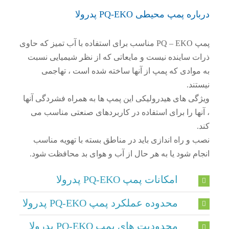
اره پمپ محیطی PQ-EKO پدرولا
پمپ PQ – EKO مناسب برای استفاده با آب تمیز که حاوی
ات ساینده نیست و مایعاتی که از نظر شیمیایی نسبت
 موادی که پمپ از آنها ساخته شده است ، تهاجمی
تند.
ژگی های هیدرولیکی این پمپ ها به همراه فشردگی آنها
نها را برای استفاده در کاربردهای صنعتی مناسب می
.
 و راه اندازی باید در مناطق بسته با تهویه مناسب
جام شود یا به هر حال از آب و هوای بد محافظت شود.
امکانات پمپ PQ-EKO پدرولا
محدوده عملکرد پمپ PQ-EKO پدرولا
محدودیت های پمپ PQ-EKO پدرولا