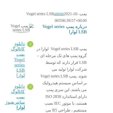
پمپ Vogel series LSB
2021-10-
admin
06T06:39:57+00:00
درباره پمپ Vogel series
LSB لوارا
دانلود
کاتالوگ
پمپ Vogel series LSB لوارا در
پمپ
گروه پمپ های تک مرحله ای –
Vogel
LSB قرار دارند که توسط
series
شرکت لوارا تولید می
LSB
لوارا
شوند. پمپ Vogel series LSB
بر اساس سیستم هیدرولیک
دانلود
می باشند. این سری پمپ
کاتالوگ
دارای استاندارد ISO 2858
پمپ
سانتریفیوژ
هستند، با موتور IEC نصب
لوارا
مستقیم ، طراحی B5 می