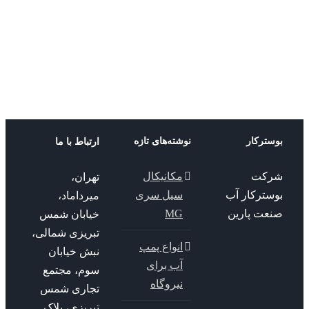
پمپ
CEA
لوارا
ترکار
نوشته‌های تازه
ارتباط با ما
کت
مکانیکال
تهران،
سترکار آب
سیل سری
میرداماد،
عت پارین
MG
خیابان شمس
تبریزی شمالی،
انواع پمپ
نبش خیابان
آب برای
سوم، مجتمع
نیروگاه
تجاری شمس
تبریزی، پلاک