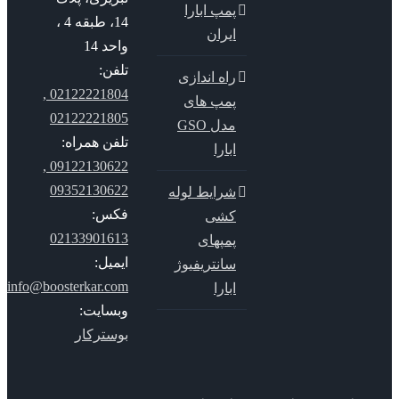
پمپ ابارا
14، طبقه 4 ،
ایران
واحد 14
تلفن:
راه اندازی
02122221804 ,
پمپ های
02122221805
مدل GSO
تلفن همراه:
ابارا
09122130622 ,
09352130622
شرایط لوله
فکس:
کشی
02133901613
پمپهای
ایمیل:
سانتریفیوژ
info@boosterkar.com
ابارا
وبسایت:
بوسترکار