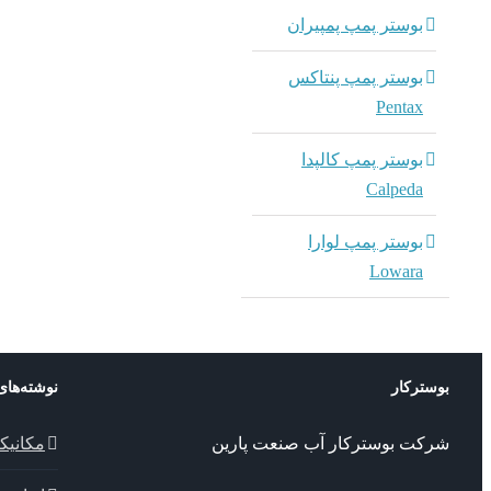
بوستر پمپ پمپیران
بوستر پمپ پنتاکس
Pentax
بوستر پمپ کالپدا
Calpeda
بوستر پمپ لوارا
Lowara
بوسترکار
نوشته‌های
شرکت بوسترکار آب صنعت پارین
مکانیک