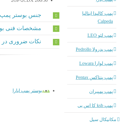
2GP-2CDX 200/50
پمپ کالپدا ایتالیا
جنس بوستر پمپ gp - 2cdx
Calpeda
مشخصات فنی بوستر پم
پمپ لئو LEO
نکات ضروری در ه
پمپ پدرولا Pedrollo
پمپ لوارا Lowara
پمپ پنتاکس Pentax
همه
بوستر پمپ ابارا
پمپ پمپیران
پمپ ksb کا اس بی
مکانیکال سیل