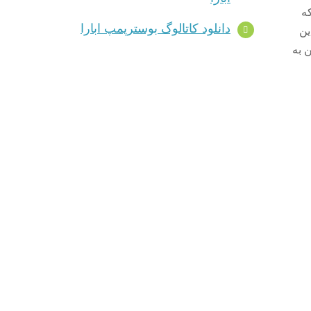
ر پمپ 2GP-2CDX در مدل های سه فاز از کلاس IE3 (که
دانلود کاتالوگ بوسترپمپ ابارا
 بوستر پمپ 2GP-2CDX ابارا این
 پایین به