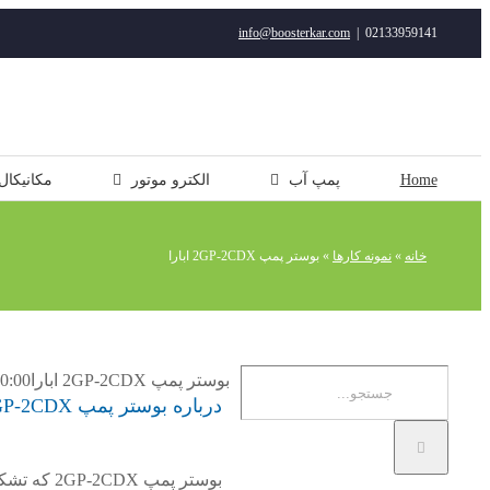
رفتن
info@boosterkar.com
|
02133959141
به
محتوا
Home
پمپ آب
الکترو موتور
مکانیکال
خانه
»
نمونه کارها
»
بوستر پمپ 2GP-2CDX ابارا
جستجو
بوستر پمپ 2GP-2CDX ابارا
0:00
درباره بوستر پمپ 2GP-2CDX ابارا
برای: