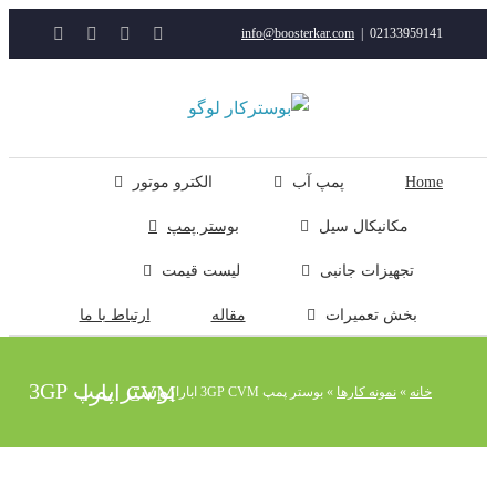
YouTube
Rss
Instagram
ایمیل
info@boosterkar.com
|
0213395914
ت
ن
ل
Hom
پمپ آب
الکترو موتور
مکانیکال سیل
بوستر پمپ
تجهیزات جانبی
لیست قیمت
بخش تعمیرات
مقاله
ارتباط با ما
بوستر پمپ 3GP CVM ابارا
خانه
»
نمونه کارها
»
بوستر پمپ 3GP CVM ابارا