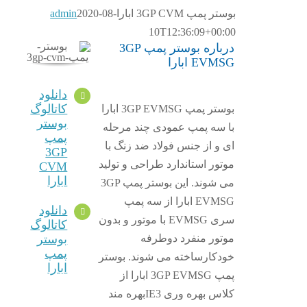
بوستر پمپ 3GP CVM ابارا
2020-08-
admin
10T12:36:09+00:00
درباره بوستر پمپ 3GP
EVMSG ابارا
دانلود
کاتالوگ
بوستر پمپ 3GP EVMSG ابارا
بوستر
با سه پمپ عمودی چند مرحله
پمپ
ای و از جنس فولاد ضد زنگ با
3GP
موتور استاندارد طراحی و تولید
CVM
ابارا
می شوند. این بوستر پمپ 3GP
EVMSG ابارا از سه پمپ
دانلود
سری EVMSG با موتور و بدون
کاتالوگ
موتور منفرد دوطرفه
بوستر
پمپ
خودکارساخته می شوند. بوستر
ابارا
پمپ 3GP EVMSG ابارا از
کلاس بهره وری IE3بهره مند