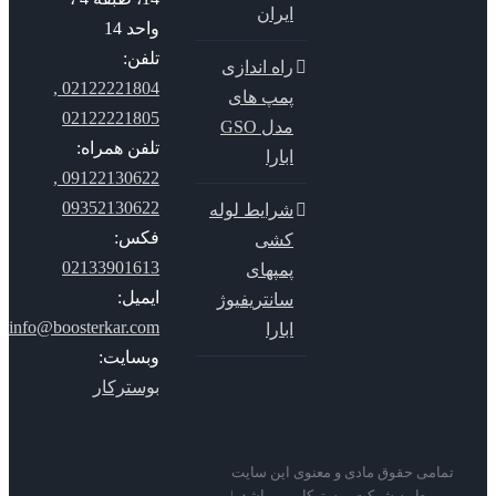
ایران
واحد 14
تلفن:
راه اندازی
02122221804 ,
پمپ های
02122221805
مدل GSO
تلفن همراه:
ابارا
09122130622 ,
09352130622
شرایط لوله
فکس:
کشی
02133901613
پمپهای
ایمیل:
سانتریفیوژ
info@boosterkar.com
ابارا
وبسایت:
بوسترکار
می حقوق مادی و معنوی این سایت
وط به شرکت بوسترکار می باشد. |