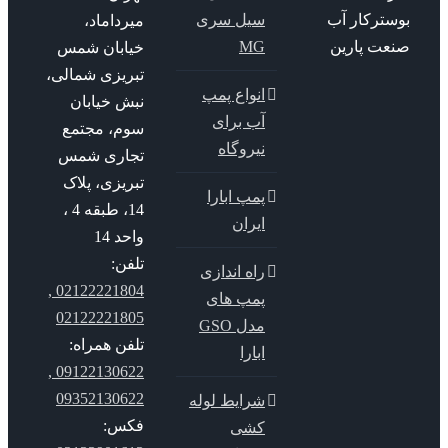
سترکار آب
سیل سری
میرداماد،
عت پارین
MG
خیابان شمس
تبریزی شمالی،
انواع پمپ
نبش خیابان
آب برای
سوم، مجتمع
نیروگاه
تجاری شمس
تبریزی، پلاک
پمپ ابارا
14، طبقه 4 ،
ایران
واحد 14
تلفن:
راه اندازی
02122221804 ,
پمپ های
02122221805
مدل GSO
تلفن همراه:
ابارا
09122130622 ,
09352130622
شرایط لوله
فکس:
کشی