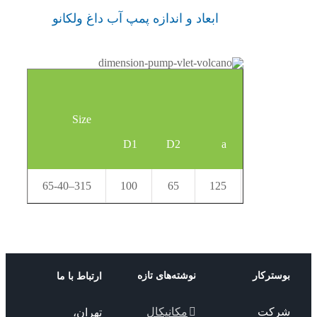
ابعاد و اندازه پمپ آب داغ ولکانو
Size
D1
D2
a
f
65-
40
–
315
100
65
125
600
ترکار
نوشته‌های تازه
ارتباط با ما
کت
مکانیکال
تهران،