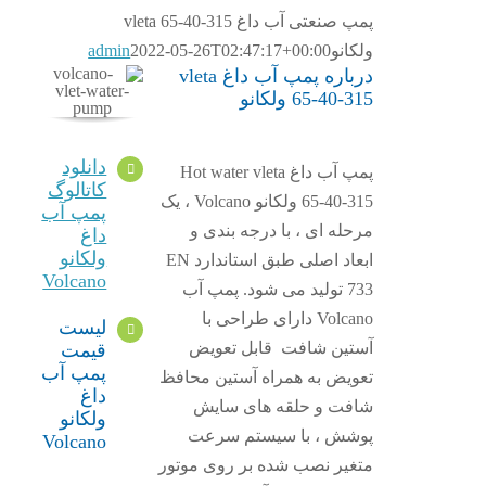
پمپ صنعتی آب داغ vleta 65-40-315
ولکانو
2022-05-26T02:47:17+00:00
admin
درباره پمپ آب داغ vleta
65-40-315 ولکانو
دانلود
پمپ آب داغ Hot water vleta
کاتالوگ
65-40-315 ولکانو Volcano ، یک
پمپ آب
مرحله ای ، با درجه بندی و
داغ
ولکانو
ابعاد اصلی طبق استاندارد EN
Volcano
733 تولید می شود. پمپ آب
Volcano دارای طراحی با
لیست
آستین شافت قابل تعویض
قیمت
پمپ آب
تعویض به همراه آستین محافظ
داغ
شافت و حلقه های سایش
ولکانو
پوشش ، با سیستم سرعت
Volcano
متغیر نصب شده بر روی موتور