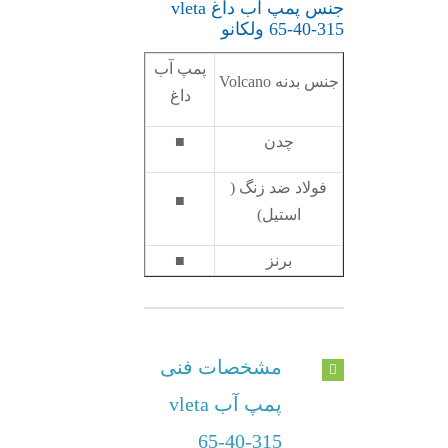
جنس پمپ آب داغ vleta
65-40-315 ولکانو
پمپ آب
جنس بدنه Volcano
داغ
چدن
■
فولاد ضد زنگ (
■
استیل)
برنز
■
مشخصات فنی
پمپ آب vleta
65-40-315